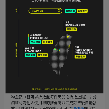
Q：我要怎麼查詢分潤紅利？
A：只要到RE.PACK商店會員後台登入 > 紅利點數
> 看到「#訂單編號 分潤紅利」的項目，即可知道
自己目前累積的分潤紅利金額，只要「分潤紅利」
滿500點，即可以
LINE@
向我們申請提領匯款！
Q：分潤紅利與消費紅利有何不同？
A：消費紅利為您的消費而得，消費1元獲得1點，
100點等於1元購物金，可於下次消費時直接折抵購
物金額（皆可以折抵至每件商品之折抵上限）；分
潤紅利為他人使用您的推薦碼並完成訂單後自動發
放，1點等於1元，滿500點，即可以
LINE@
向我們