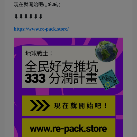
現在就開始吧(⁎⁍̴̛ᴗ⁍̴̛⁎)
⬇⬇⬇⬇⬇⬇
https://www.re-pack.store/