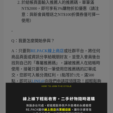
於結帳頁面輸入推薦人的推薦碼，單筆滿
NT$2000，即可享有3%購物折扣優惠（請注
意：與新會員贈送之NT$100折價券僅可擇一
使用）
-
Q：我要怎麼開始參與？
A：只要到
RE.PACK線上商店
或社群平台，將任何
商品頁面或資訊分享給親朋好友，並登入會員後台
找到自己的「專屬推薦碼」，讓被推薦人在結帳時
使用，接著只要等任一筆使用您推薦碼的訂單成
交，您即可入帳分潤紅利，1點等於1元，滿500
點，即可以
LINE@
向我們申請提領匯款！超輕鬆夠
簡單！