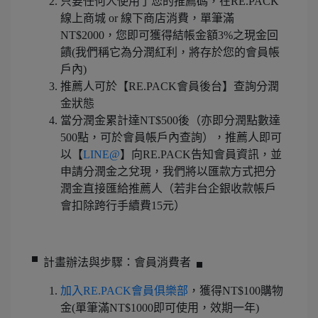
只要任何人使用了您的推薦碼，在RE.PACK
線上商城 or 線下商店消費，單筆滿
NT$2000，您即可獲得結帳金額3%之現金回
饋(我們稱它為分潤紅利，將存於您的會員帳
戶內)
推薦人可於【RE.PACK會員後台】查詢分潤
金狀態
當分潤金累計達NT$500後（亦即分潤點數達
500點，可於會員帳戶內查詢），推薦人即可
以【
LINE@
】向RE.PACK告知會員資訊，並
申請分潤金之兌現，我們將以匯款方式把分
潤金直接匯給推薦人（若非台企銀收款帳戶
會扣除跨行手續費15元）
▘計畫辦法與步驟：會員消費者▗
加入RE.PACK會員俱樂部
，獲得NT$100購物
金(單筆滿NT$1000即可使用，效期一年)