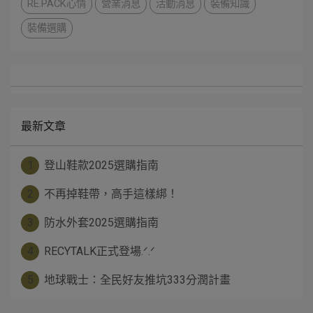
RE.PACK心情
營業消息
活動消息
裝備知識
裝備選購
最新文章
1
登山鞋款2025選購指南
2
不再掉鞋帶，高手這樣綁！
3
防水外套2025選購指南
4
RECYTALK正式登場.ᐟ.ᐟ
5
地球戰士：全民好友推坑333分潤計畫