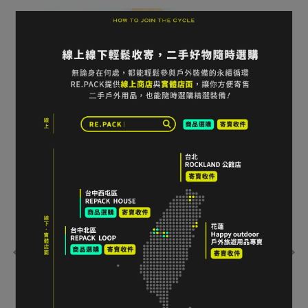
 防水
Fjä
雙色