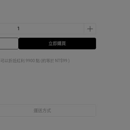
立即購買
 」可以折抵紅利
9900
點 (約等於
NT$99
)
運送方式