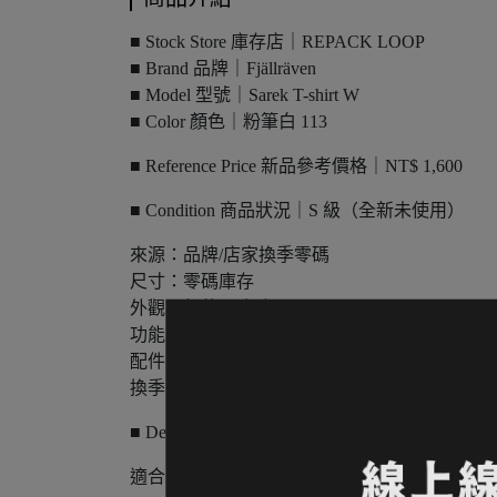
■ Stock Store 庫存店｜REPACK LOOP
■ Brand 品牌｜Fjällräven
■ Model 型號｜Sarek T-shirt W
■ Color 顏色｜粉筆白 113
■ Reference Price 新品參考價格｜NT$ 1,600
■ Condition 商品狀況｜S 級（全新未使用）
來源：品牌/店家換季零碼
尺寸：零碼庫存
外觀：無使用痕跡
功能：正常
配件：完整
換季折扣商品非當季商品，難免有存放痕跡，請
■ Details 特色重點
​​​​​​​適合日常穿搭、旅行、城市戶外與夏季使用。