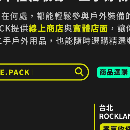
Abisko 系列偏運動機能。
型 Tee。
door 定位 / PFAS-Free 製程
能的瑕疵，請仔細評估商品狀況
差異。