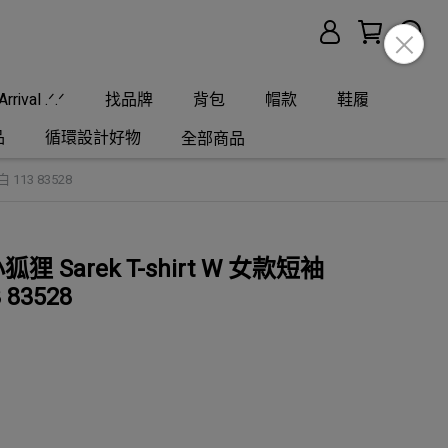
rrival .ᐟ.ᐟ
找品牌
背包
帽款
鞋履
品
循環設計好物
全部商品
 113 83528
小狐狸 Sarek T-shirt W 女款短袖
83528