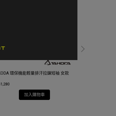
TAKODA 環保機能輕量排汗拉鍊短袖 女款
Fjällräven Cla
衫 短袖上衣 Wome
1,280
NT$990
加入購物車