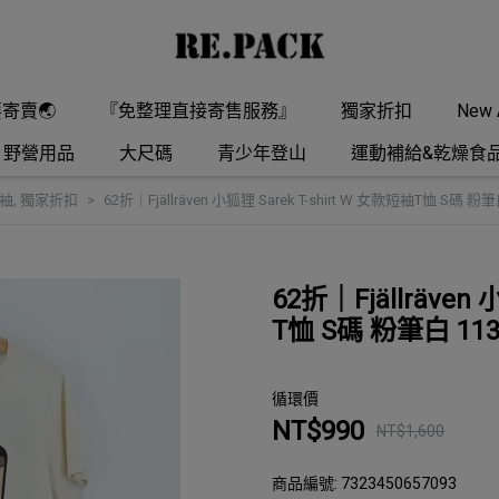
要寄賣🌏
『免整理直接寄售服務』
獨家折扣
New A
野營用品
大尺碼
青少年登山
運動補給&乾燥食
短袖
,
獨家折扣
62折｜Fjällräven 小狐狸 Sarek T-shirt W 女款短袖T恤 S碼 粉筆白
62折｜Fjällräven 
T恤 S碼 粉筆白 113 
循環價
NT$990
NT$1,600
商品編號:
7323450657093