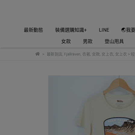
最新動態
裝備選購知識+
LINE
🌏我
女款
男款
登山用具
最新到店
,
Fjällräven
,
衣著
,
女款
,
女上衣
,
女上衣 > 