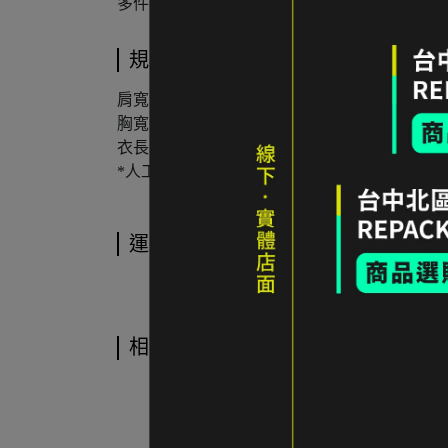
多件不同門市商品將併單出貨，出貨時間可能延後 
規格說明
肩寬：40
cm
胸寬平量：50 cm
衣長：
60 cm
*人工測量含 ±2 cm 誤差值
運送方式
相關商品