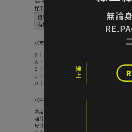
Sarek 系列偏 Everyday Outdoor 路線，不像 
採用
有機棉材質
，穿感偏柔軟自然，屬於日常舒適
機能配置：
有機棉材質 / 圓領設計 / 輕量舒適 / Everyday Out
≪商品狀態分級≫
S ｜ 全新未使用
A ｜ 輕微著用痕跡，無明顯損傷
B ｜ 中度著用痕跡，功能正常
C ｜ 明顯使用痕跡或外觀瑕疵但功能無虞
D ｜ 重度使用 / 長期未使用 / 影響主要功
≪注意事項≫
本店與實體店同步販售，庫存可能有時間差。
照片已盡量呈現實色，螢幕設定不同可能略有
尺寸為人工測量，可能有些微誤差。