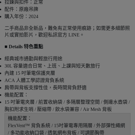
拉鍊與扣件：正常
配件：原廠吊牌
購入年份：2024
二手商品非全新品，難免有正常使用痕跡；如需更多細節照
片或實拍影片，歡迎私訊官方 LINE。
■ Details 特色重點
經典城市通勤與輕旅行用途
30L 容量適合日常、上班、上課與短天數旅行
內建 15 吋筆電保護夾層
ACA 人體工學認證背負系統
肩帶與背板支撐性佳，長時間背負舒適
機能配置：
15 吋筆電夾層 / 前置收納袋 / 多隔層整理空間 / 側邊水壺袋 /
胸扣附求生哨 / 壓縮帶 / 飲水袋兼容 / Air Mesh 背板
機能配置：
FlexVent™ 背負系統 / 15吋筆電專用隔層 / 外部彈性繩網
/ 多功能收納口袋 / 透氣網布背板 / 可調節胸帶