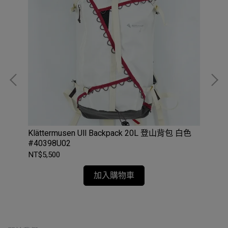
能電
Klättermusen Ull Backpack 20L 登山背包 白色
LI
#40398U02
NT$5,500
NT$
加入購物車