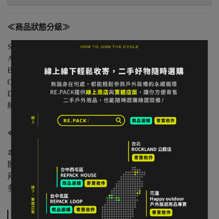
≪商品狀態分級≫
S 級｜全新未使用
A 級｜輕微著用痕跡，無明顯損傷
B 級｜中度著用痕跡，功能正常
C 級｜明顯使用痕跡或外觀瑕疵但功能無虞
D 級｜重度使用 / 長期未使用 / 影響主要功能的瑕疵，請仔
細評估商品狀況
≪注意事項≫
本店與實體店同步販售，庫存可能有時間差。
照片已盡量呈現實色，螢幕設定不同可能略有差異。
尺寸為人工測量，可能有些微誤差。
多件不同門市商品將併單出貨，出貨時間可能延後 1–2 日。
規格說明