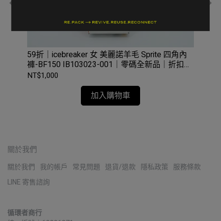
59折｜icebreaker 女 美麗諾羊毛 Sprite 四角內
63
褲-BF150 IB103023-001｜零碼全新品｜折扣零
內褲
碼全新品｜台中
新
NT$1,000
NT$
加入購物車
關於我們
關於我們
我的帳戶
常見問題
退貨/退款
隱私政策
服務條款
LINE 寄售諮詢
循環者商行