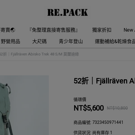
要寄賣🌏
『免整理直接寄售服務』
獨家折扣
New A
野營用品
大尺碼
青少年登山
運動補給&乾燥食
52折｜Fjällräven Abisko Trek 48 S/M 莫蘭迪綠
52折｜Fjällräven 
循環價
NT$5,600
NT$10,800
商品編號:
7323450971441
供貨狀況:
尚有庫存 1