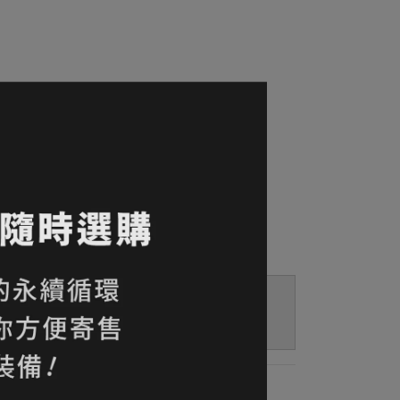
可拆式頂袋兼腰包/前開式主艙拉鍊/底部睡袋隔
 無氟化物處理