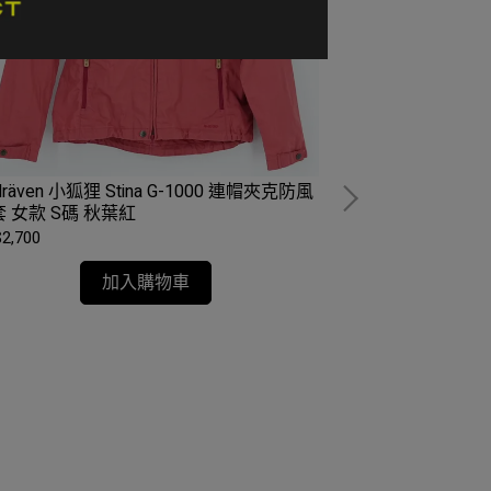
ällräven 小狐狸 Stina G-1000 連帽夾克防風
Fjällräven 小狐狸 
 女款 S碼 秋葉紅
水連帽外套 女款 
2,700
NT$4,600
加入購物車