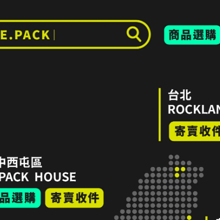
能的瑕疵，請仔細評估商品狀況
差異。
1–2 日。