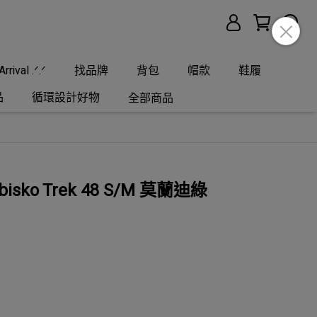
rrival .ᐟ.ᐟ
找品牌
背包
帽款
鞋履
品
循環設計好物
全部商品
Abisko Trek 48 S/M 莫蘭迪綠