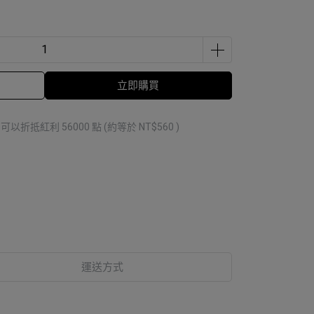
立即購買
 」可以折抵紅利
56000
點 (約等於
NT$560
)
運送方式