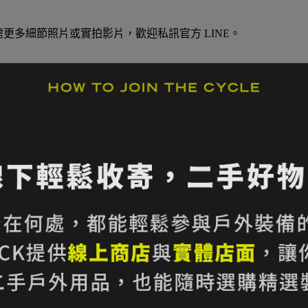
更多細節照片或實拍影片，歡迎私訊官方 LINE。
縱走
用
龍
底部補強，兼顧耐磨與輕量化
背負位置
效果，長時間背負更舒適
更便利
列人氣配色，兼具戶外與日常風格
部補強/Friluft Ventilation 通風背負系統/可調式鋁合金背架/
杖固定系統/側邊彈性口袋/側邊壓縮織帶/附原廠防雨套/PFAS Free