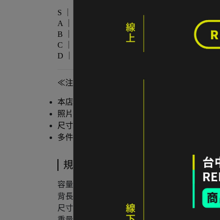
S ｜ 全新未使用
A ｜ 輕微著用痕跡，無明顯損傷
B ｜ 中度著用痕跡，功能正常
C ｜ 明顯使用痕跡或外觀瑕疵但功能無虞
D ｜ 重度使用 / 長期未使用 / 影響主要功
≪注意事項≫
本店與實體店同步販售，庫存可能有時間差。
照片已盡量呈現實色，螢幕設定不同可能略有
尺寸為人工測量，可能有些微誤差。
多件不同門市商品將併單出貨，出貨時間可能延後 
規格說明
容量：
48L
背長 / 尺碼：
S/M（可調背長約 39–51 cm）
尺寸：
72 × 42 × 25 公分
重量：
約 2,560 g