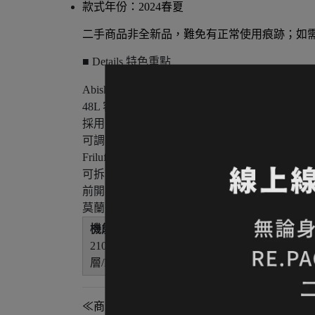
款式年份：2024春夏
二手商品非全新品，難免有正常使用痕跡；如需
■ Details 特色重點
Abisko Trek 系列主打輕量化中長程健行與多日
48L 容量適合 2–4 天登山、健行與輕量旅行使
採用
210D Ripstop 再生尼龍
搭配
500D 再生尼
可調式鋁合金背負系統，可依背長調整至最佳
Friluft Ventilation 背負系統提供優異透氣
可拆式頂袋可作為腰包使用，增加行程靈活性
前開式主艙拉鍊搭配底部睡袋隔層，裝備整理
莫蘭迪綠（Patina Green）為 Abisko 系
機能配置：
210D Ripstop 再生尼龍/500D 再生尼龍底
層/Hydration 水袋相容/冰斧固定系統/登山
≪商品狀態分級≫