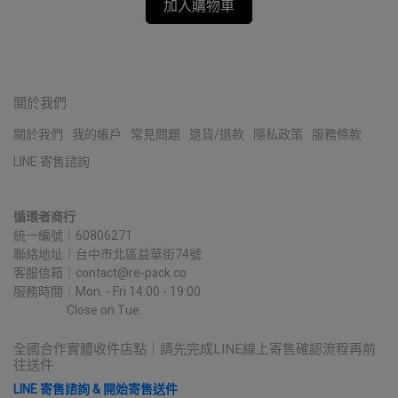
加入購物車
關於我們
關於我們
我的帳戶
常見問題
退貨/退款
隱私政策
服務條款
LINE 寄售諮詢
循環者商行
統一編號｜60806271
聯絡地址｜台中市北區益華街74號
客服信箱｜contact@re-pack.co
服務時間｜Mon. - Fri 14:00 - 19:00
                    Close on Tue.
全國合作實體收件店點｜請先完成LINE線上寄售確認流程再前
往送件
LINE 寄售諮詢 & 開始寄售送件