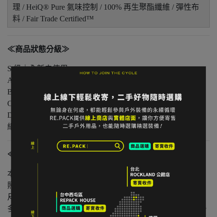
理 / HeiQ® Pure 氣味控制 / 100% 再生聚酯纖維 / 彈性布
料 / Fair Trade Certified™
≪商品狀態分級≫
S 級｜全新未使用
A 級｜輕微著用痕跡，無明顯損傷
B 級｜中度著用痕跡，功能正常
C 級｜明顯使用痕跡或外觀瑕疵但功能無虞
D 級｜重度使用 / 長期未使用 / 影響主要功能的瑕疵，請仔
細評估商品狀況
≪注意事項≫
本店與實體店同步販售，庫存可能有時間差。
照片已盡量呈現實色，螢幕設定不同可能略有差異。
尺寸為人工測量，可能有些微誤差。
多件不同門市商品將併單出貨，出貨時間可能延後 1–2 日。