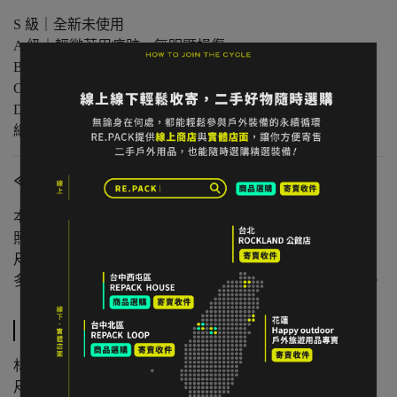
S 級｜全新未使用
A 級｜輕微著用痕跡，無明顯損傷
B 級｜中度著用痕跡，功能正常
C 級｜明顯使用痕跡或外觀瑕疵但功能無虞
D 級｜重度使用 / 長期未使用 / 影響主要功能的瑕疵，請仔
細評估商品狀況
≪注意事項≫
本店與實體店同步販售，庫存可能有時間差。
照片已盡量呈現實色，螢幕設定不同可能略有差異。
尺寸為人工測量，可能有些微誤差。
多件不同門市商品將併單出貨，出貨時間可能延後 1–2 日。
規格說明
材質：鋁合金（陽極處理）
尺寸：收納 13.5 公分 / 展開 21 公分