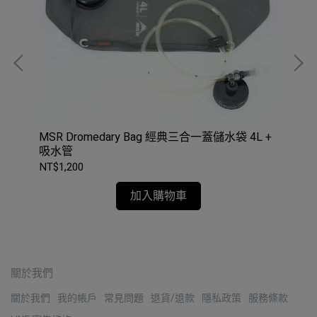
用｜
MSR Dromedary Bag 經典三合一蓋儲水袋 4L +
SO
吸水管
NT$1,200
NT$
加入購物車
關於我們
關於我們
我的帳戶
常見問題
退貨/退款
隱私政策
服務條款