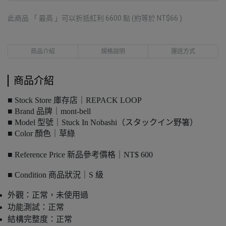
此商品 「 最高 」可以折抵紅利
6600
點 (約等於
NT$66
)
商品介紹
規格說明
運送方式
商品介紹
■ Stock Store 庫存店｜REPACK LOOP
■ Brand 品牌｜mont-bell
■ Model 型號｜Stuck In Nobashi（スタックイン野箸）
■ Color 顏色｜草綠
■ Reference Price 新品參考價格｜NT$ 600
■ Condition 商品狀況｜S 級
外觀：正常，未使用過
功能測試：正常
結構完整度：正常