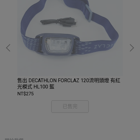
n 全
售出 DECATHLON FORCLAZ 120流明頭燈 有紅
DE
光模式 HL100 藍
NT$275
NT
已售完