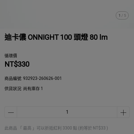
1
/
5
迪卡儂 ONNIGHT 100 頭燈 80 lm
循環價
NT$330
商品編號:
932923-260626-001
供貨狀況:
尚有庫存 1
此商品 「 最高 」可以折抵紅利
3300
點 (約等於
NT$33
)