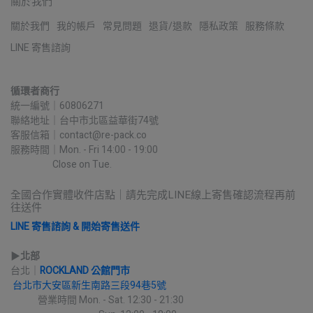
關於我們
關於我們
我的帳戶
常見問題
退貨/退款
隱私政策
服務條款
LINE 寄售諮詢
循環者商行
統一編號｜60806271
聯絡地址｜台中市北區益華街74號
客服信箱｜contact@re-pack.co
服務時間｜Mon. - Fri 14:00 - 19:00
                    Close on Tue.
全國合作實體收件店點｜請先完成LINE線上寄售確認流程再前
往送件
LINE 寄售諮詢 & 開始寄售送件
▶︎
北部
台北｜
ROCKLAND 公館門市
台北市大安區新生南路三段94巷5號
             營業時間 Mon. - Sat. 12:30 - 21:30