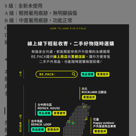
S 級｜全新未使用
A 級｜輕微著用痕跡，無明顯損傷
B 級｜中度著用痕跡，功能正常
C 級｜明顯使用痕跡或外觀瑕疵但功能無虞
D 級｜重度使用 / 長期未使用 / 影響主要功能的瑕疵，請仔
細評估商品狀況
≪注意事項≫
本店與實體店同步販售，庫存可能有時間差。
照片已盡量呈現實色，螢幕設定不同可能略有差異。
尺寸為人工測量，可能有些微誤差。
多件不同門市商品將併單出貨，出貨時間可能延後 1–2 日。
規格說明
亮度：80 lm
照射距離：25 m