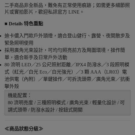
二手商品非全新品，難免有正常使用痕跡；如需更多細節照
片或實拍影片，歡迎私訊官方 LINE。
■ Details 特色重點
迪卡儂入門款戶外頭燈，適合登山健行、露營、夜間散步及
緊急照明使用
採用廣角光束設計，可均勻照亮前方及周圍環境，操作簡
單，適合新手及日常戶外活動
80 流明 LED／25 公尺照射距離／IPX4 防潑水／3 段照明模
式（紅光／白光 Eco／白光強光）／3 顆 AAA（LR03）電
池供電（內附）／單鍵操作／可拆洗頭帶／廣角光束／抗衝
擊外殼
機能配置：
80 流明亮度 / 三種照明模式 / 廣角光束 / 輕量化設計 / 可
調式頭帶 / 防潑水設計 / 按鈕式開關
≪商品狀態分級≫