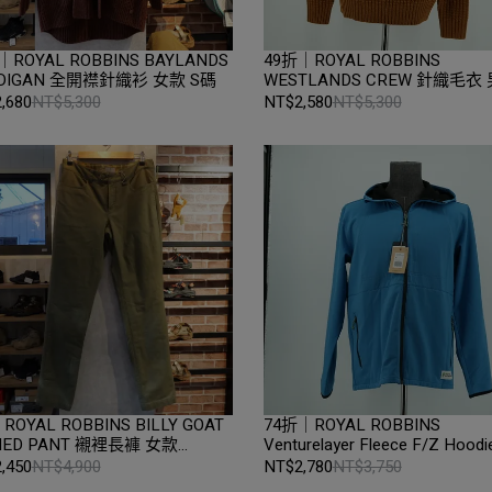
｜ROYAL ROBBINS BAYLANDS
49折｜ROYAL ROBBINS
DIGAN 全開襟針織衫 女款 S碼
WESTLANDS CREW 針織毛衣
M碼 Caramel｜折扣零碼全新
,680
NT$5,300
NT$2,580
NT$5,300
Loop
ROYAL ROBBINS BILLY GOAT
74折｜ROYAL ROBBINS
LINED PANT 襯裡長褲 女款
Venturelayer Fleece F/Z Hoo
rglade｜折扣零碼全新品｜台中
刷毛連帽軟殼外套 男款 M碼 Tah
,450
NT$4,900
NT$2,780
NT$3,750
Blue｜折扣零碼全新品｜台中