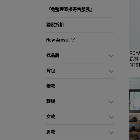
『免整理直接寄售服務』
獨家折扣
New Arrival .ᐟ.ᐟ
ROYA
找品牌
長褲 
NT$1
背包
帽款
鞋履
女款
男款