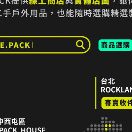
｜ROYAL ROBBINS Venture
49折｜ROYAL ROBBINS Covert
er 200 Henley L/S 亨利領長袖上
Orannic Cotton L/S 有機棉
款 M碼 Burnt Grape Htr｜折扣
男款 M碼 Coyote｜折扣零碼
,560
NT$3,000
NT$1,360
NT$2,750
全新品｜Loop
｜Loop