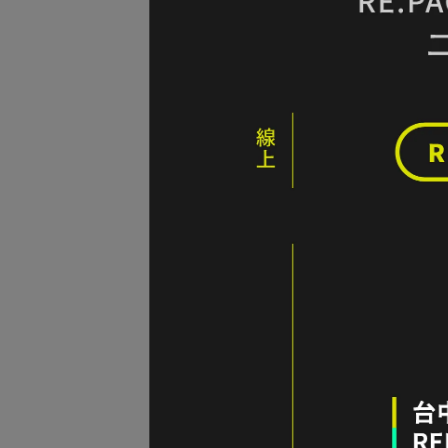
52折
Lay
衣 男
NT$1
零碼