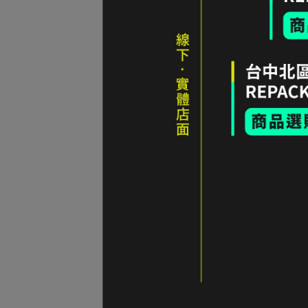
68折
Fla
碼 D
NT$1
Loo
75折｜
Org
襯衫 
NT$1
全新