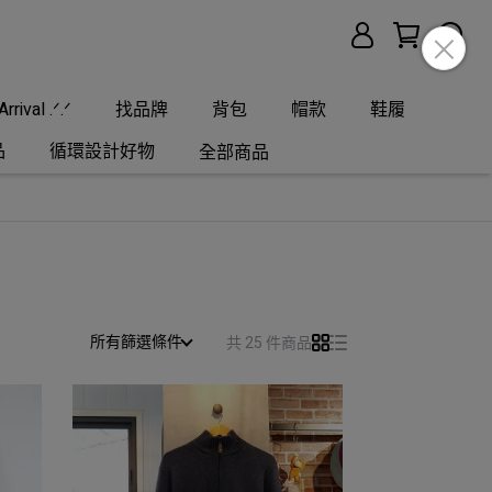
rrival .ᐟ.ᐟ
找品牌
背包
帽款
鞋履
品
循環設計好物
全部商品
所有篩選條件
共 25 件商品