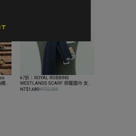
ss
67折｜ROYAL ROBBINS
短袖襯衫
WESTLANDS SCARF 保暖圍巾 女款
品｜
S碼 深藍色｜折扣零碼全新品｜台中
NT$1,680
NT$2,500