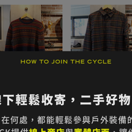
｜ROYAL ROBBINS
39折｜ROYAL ROBBINS
DEROSA CREW 長袖針織圓領衫
WESTLANDS FLANNEL L/S
M碼 Deep Blue｜折扣零碼全新
蘭絨格紋襯衫 男款 M碼 Java Bu
,580
NT$4,600
NT$1,780
NT$4,600
OOP
Pld｜折扣零碼全新品｜Loop