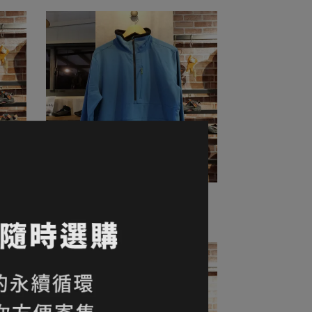
71折｜ROYAL ROBBINS
 長袖法
Venturelayer Fleece 1/4 Zip 1/4開襟
rney
拉鍊長袖 男款 M碼 Tahoe Blue｜折
NT$2,480
NT$3,500
扣零碼全新品｜台中