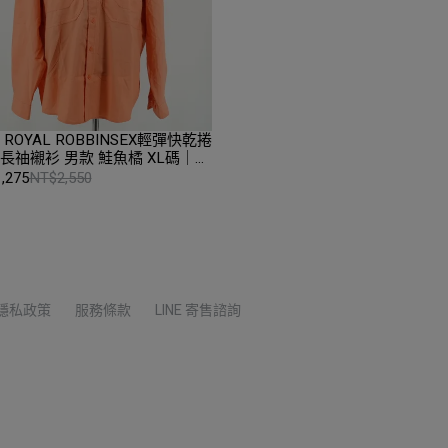
ROYAL ROBBINSEX輕彈快乾捲
V長䄂襯衫 男款 鮭魚橘 XL碼｜折
全新品｜台中 RR 42180-268-
,275
NT$2,550
隱私政策
服務條款
LINE 寄售諮詢