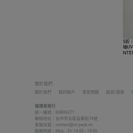
5折｜
䄂U
扣零碼
NT$1
XXL
關於我們
關於我們
我的帳戶
常見問題
退貨/退款
循環者商行
統一編號｜60806271
聯絡地址｜台中市北區益華街74號
客服信箱｜contact@re-pack.co
服務時間｜Mon. - Fri 14:00 - 19:00