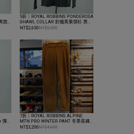
5折｜ROYAL ROBBINS PONDEROSA
 男款
SHAWL COLLAR 針織青果領衫 男款
品｜
M碼 Lt Pewter｜折扣零碼全新品｜
NT$2,650
NT$5,300
Loop
7折｜ROYAL ROBBINS ALPINE
die 彈性
MTN PRO WINTER PANT 冬季長褲
oe
女款 6碼 Caramel｜折扣零碼全新品
NT$3,200
NT$4,600
｜台中