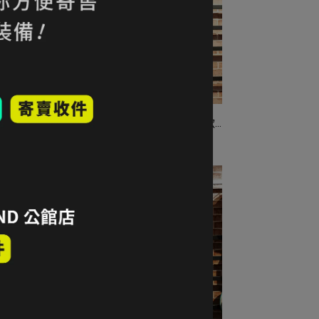
 Cord
49折｜ROYAL ROBBINS Venture
長袖上衣
Layer 200 L/S 亨利領長袖上衣 男款
全新品
M碼 Sea Htr｜折扣零碼全新品｜
NT$1,360
NT$2,750
Loop