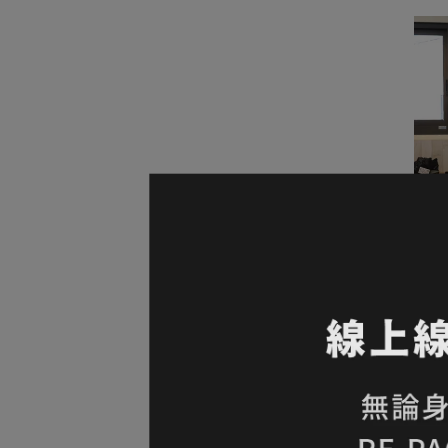
56折
PON
男款 
NT$2
品｜L