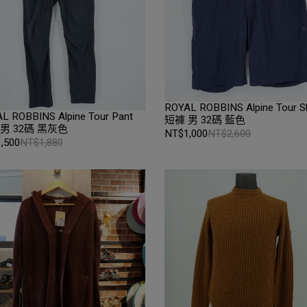
ROYAL ROBBINS Alpine Tour S
L ROBBINS Alpine Tour Pant
短褲 男 32碼 藍色
男 32碼 黑灰色
NT$1,000
NT$2,600
,500
NT$1,880