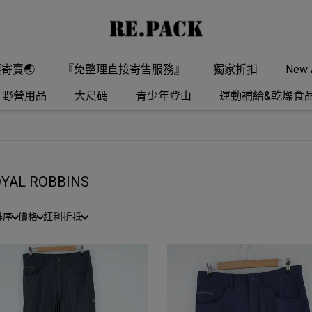
要寄賣🌏
『免整理直接寄售服務』
獨家折扣
New A
野營用品
大尺碼
青少年登山
運動補給&乾燥食
YAL ROBBINS
排序
價格
紅利折抵