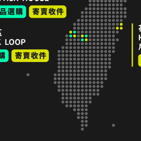
｜ROYAL ROBBINS Coastal
68折｜ROYAL ROBBINS Coasta
nnel L/S 長袖法蘭絨襯衫 男款 M
Flannel L/S 長袖法蘭絨襯衫 男
ark Harbor｜折扣零碼全新品｜
碼 Wood Thrush｜折扣零碼
,860
NT$2,750
NT$1,860
NT$2,750
p
Loop
ROYAL ROBBINS Covert Cord
75折｜ROYAL ROBBINS Covert
anic Cotton L/S 長袖格紋有機棉
Organic Cotton L/S 長袖格
男款 M碼 River Rock｜折扣零碼
襯衫 男款 M碼 Sun Dried Toma
,680
NT$2,250
NT$1,680
NT$2,250
品｜LOOP
折扣零碼全新品｜Loop