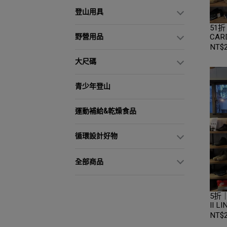
登山用具
51折
CAR
野營用品
NT$2
大尺碼
青少年登山
運動補給&乾燥食品
循環設計好物
全部商品
5折｜
II 
Eve
NT$2