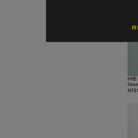
69折
Des
碼 
NT$1