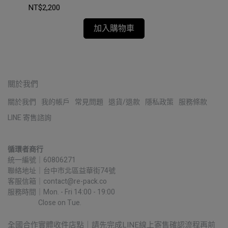
NT$2,200
NT$
加入購物車
關於我們
關於我們
我的帳戶
常見問題
退貨/退款
隱私政策
服務條款
LINE 寄售諮詢
循環者商行
統一編號｜60806271
聯絡地址｜台中市北區益華街74號
客服信箱｜contact@re-pack.co
服務時間｜Mon. - Fri 14:00 - 19:00
                    Close on Tue.
全國合作實體收件店點｜請先完成LINE線上寄售確認流程再前