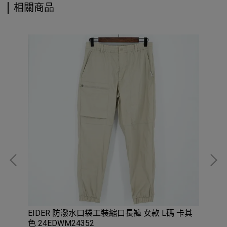
相關商品
 黑
EIDER 防潑水口袋工裝縮口長褲 女款 L碼 卡其
5折
色 24EDWM24352
Cap