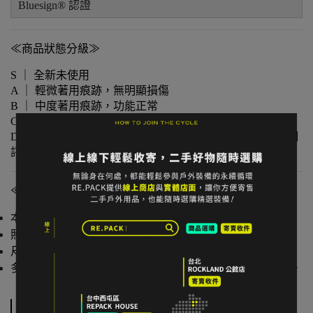
Bluesign® 認證
≪商品狀態分級≫
S ｜ 全新未使用
A ｜ 輕微著用痕跡，無明顯損傷
B ｜ 中度著用痕跡，功能正常
C ｜ 明顯使用痕跡或外觀瑕疵但功能無虞
D ｜ 重度使用 / 長期未使用 / 影響主要功能的瑕疵，請仔細
評估商品狀況
≪注意事項≫
本店與實體店同步販售，庫存可能有時間差。
照片已盡量呈現實色，螢幕設定不同可能略有差異。
尺寸為人工測量，可能有些微誤差。
多件不同門市商品將併單出貨，出貨時間可能延後 1–2 日。
規格說明