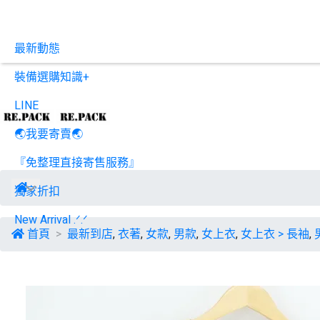
最新動態
裝備選購知識+
LINE
🌏我要寄賣🌏
『免整理直接寄售服務』
獨家折扣
New Arrival .ᐟ.ᐟ
首頁
最新到店
,
衣著
,
女款
,
男款
,
女上衣
,
女上衣 > 長袖
,
找品牌
ARC'TERYX
Altra Running