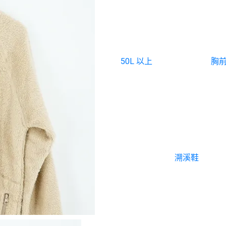
30L - 50L
50L 以上
胸前
攀岩鞋
溯溪鞋