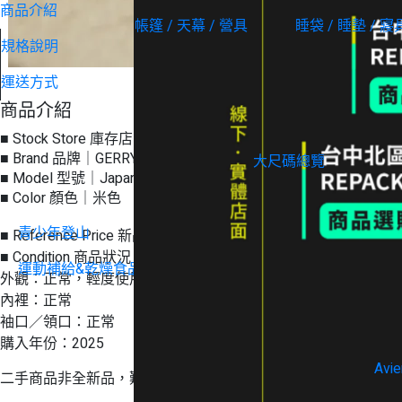
商品介紹
帳篷 / 天幕 / 營具
睡袋 / 睡墊 / 寢
規格說明
運送方式
大尺碼
商品介紹
■ Stock Store 庫存店｜REPACK LOOP
■ Brand 品牌｜GERRY
大尺碼總覽
■ Model 型號｜Japan Boa Fleece Crew / Boa Pullover 長
■ Color 顏色｜米色
青少年登山
■ Reference Price 新品參考價格｜NT$ 1,300
■ Condition 商品狀況｜A 級
運動補給&乾燥食品
外觀：正常，輕度使用
內裡：正常
循環設計好物
袖口／領口：正常
購入年份：2025
Avie
二手商品非全新品，難免有正常使用痕跡；如需更多細節照片或實