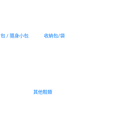
包 / 隨身小包
收納包/袋
背包配件 / 扣具
其他鞋類