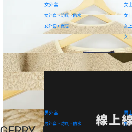
女外套
女
女外套 > 防風、防水
女上
女外套 > 保暖
女上
女上
男款
男外套
男
男外套 > 防風、防水
男上
GERRY Japan Boa Fle