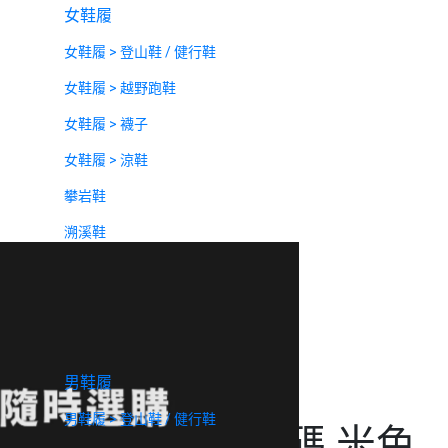
女鞋履
女鞋履 > 登山鞋 / 健行鞋
女鞋履 > 越野跑鞋
女鞋履 > 襪子
女鞋履 > 涼鞋
攀岩鞋
溯溪鞋
男鞋履
男鞋履 > 登山鞋 / 健行鞋
over 長毛絨刷毛保暖衣 M碼 米色