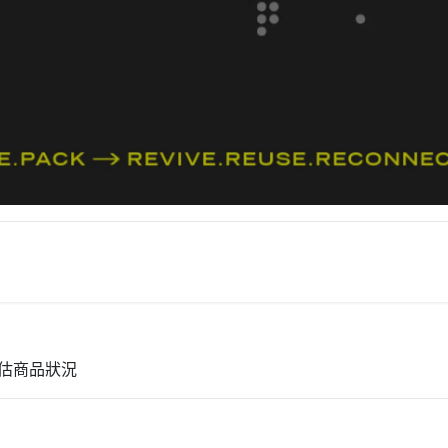
口袋 / 輕量保暖 / 中層疊穿
本設計風格 / 休閒與戶外兩用
評估商品狀況