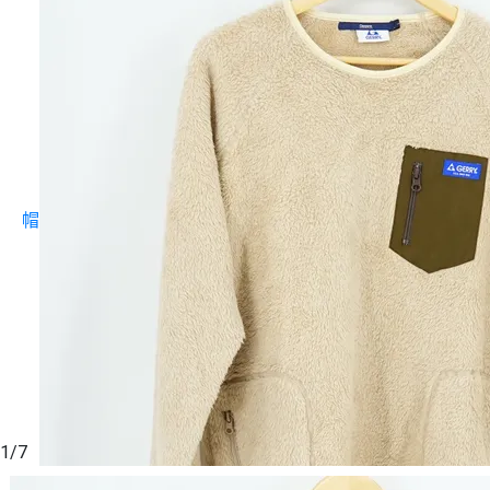
背包
攻頂包 / 單日包
30L 以下
帽款
鞋履
女鞋履
男鞋履
女款
1
/
7