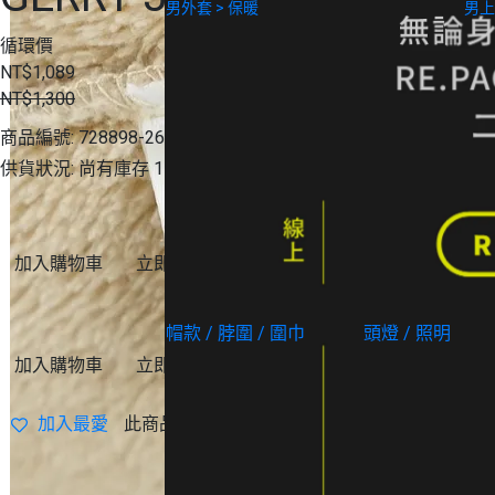
男外套 > 保暖
男上
循環價
NT$1,089
NT$1,300
商品編號:
728898-260522-005
供貨狀況:
尚有庫存 1
登山用具
加入購物車
立即購買
帽款 / 脖圍 / 圍巾
頭燈 / 照明
加入購物車
立即購買
加入最愛
此商品 「 最高 」可以折抵紅利
10890
點 (約
野營用品