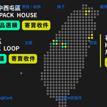
具
桌 / 置物 / 收納
椅子
爐具
女款
男款
毛絨刷毛保暖衣
r@Earth
RE:NEW研舊所
拍影片，歡迎私訊官方 LINE。