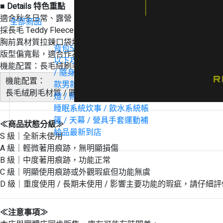
■ Details 特色重點
適合秋冬日常、露營、旅行與輕戶外穿搭
全部商品
採長毛 Teddy Fleece 結構，提升保暖與蓄熱效果
胸前異材質拉鍊口袋增加 Outdoor 風格與收納機能
背包
50L 以上
30L - 50L
30L
版型偏寬鬆，適合作為中層或單穿使用
以下
攻頂包 / 單日包
胸前包
機能配置：長毛絨刷毛 / 圓領套頭設計 / 胸前拉鍊口袋 / 雙側插手
/ 隨身小包
衣著
褲裝
鞋履
女
機能配置：
款
男款
帽款 / 脖圍 / 圍巾
頭
長毛絨刷毛材質 / 圓領套頭設計 / 輕量保暖 / 柔軟親膚 / 日
燈 / 照明
登山杖 / 行進用具
睡眠系統
炊事 / 飲水系統
帳
篷 / 天幕 / 營具
手套
運動補
≪商品狀態分級≫
給品
最新到店
S 級｜全新未使用
A 級｜輕微著用痕跡，無明顯損傷
B 級｜中度著用痕跡，功能正常
C 級｜明顯使用痕跡或外觀瑕疵但功能無虞
D 級｜重度使用 / 長期未使用 / 影響主要功能的瑕疵，請仔細
≪注意事項≫