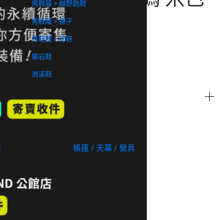
男鞋履 > 越野跑鞋
男鞋履 > 襪子
男鞋履 > 涼鞋
攀岩鞋
溯溪鞋
套
帳篷 / 天幕 / 營具
爐具 / 炊事 / 
統