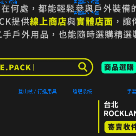
衣 > 短袖
男褲裝 > 短褲
男褲裝 > 內褲
登山杖 / 行進用具
睡眠系統
手
等於
NT$108
)