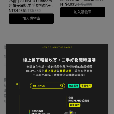
75折｜SENSOR Outdoors
連帽上衣 15200020-黑色
NT$4,035
NT$5,380
連帽美麗諾羊毛長袖排汗
連帽上衣 23200057-MINT
NT$4,035
NT$5,380
加入購物車
BLUE
加入購物車
關於我們
關於我們
我的帳戶
常見問題
退貨/退款
隱私政策
服務條款
LINE 寄售諮詢
循環者商行
統一編號｜60806271
聯絡地址｜台中市北區益華街74號
客服信箱｜contact@re-pack.co
服務時間｜Mon. - Fri 14:00 - 19:00
                    Close on Tue.