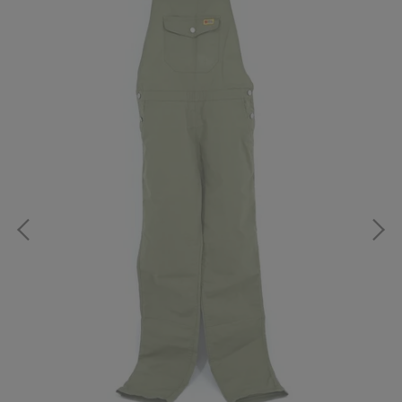
 防水
Fjä
雙色
NT$