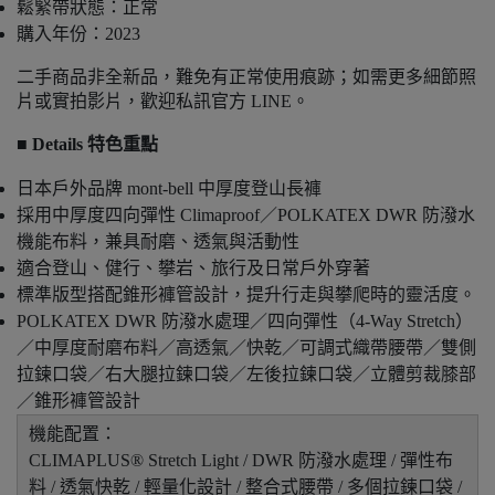
鬆緊帶狀態：正常
購入年份：2023
二手商品非全新品，難免有正常使用痕跡；如需更多細節照
片或實拍影片，歡迎私訊官方 LINE。
■ Details 特色重點
日本戶外品牌 mont-bell 中厚度登山長褲
採用中厚度四向彈性 Climaproof／POLKATEX DWR 防潑水
機能布料，兼具耐磨、透氣與活動性
適合登山、健行、攀岩、旅行及日常戶外穿著
標準版型搭配錐形褲管設計，提升行走與攀爬時的靈活度。
POLKATEX DWR 防潑水處理／四向彈性（4-Way Stretch）
／中厚度耐磨布料／高透氣／快乾／可調式織帶腰帶／雙側
拉鍊口袋／右大腿拉鍊口袋／左後拉鍊口袋／立體剪裁膝部
／錐形褲管設計
機能配置：
CLIMAPLUS® Stretch Light / DWR 防潑水處理 / 彈性布
料 / 透氣快乾 / 輕量化設計 / 整合式腰帶 / 多個拉鍊口袋 /