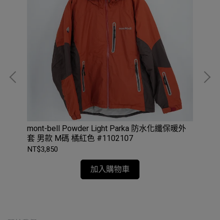
1 羽
mont-bell Powder Light Parka 防水化纖保暖外
mon
套 男款 M碼 橘紅色 #1102107
外套
NT$3,850
NT$
加入購物車