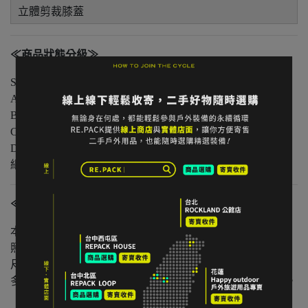
立體剪裁膝蓋
≪商品狀態分級≫
S 級｜全新未使用
A 級｜輕微著用痕跡，無明顯損傷
B 級｜中度著用痕跡，功能正常
C 級｜明顯使用痕跡或外觀瑕疵但功能無虞
D 級｜重度使用 / 長期未使用 / 影響主要功能的瑕疵，請仔
細評估商品狀況
≪注意事項≫
本店與實體店同步販售，庫存可能有時間差。
照片已盡量呈現實色，螢幕設定不同可能略有差異。
尺寸為人工測量，可能有些微誤差。
多件不同門市商品將併單出貨，出貨時間可能延後 1–2 日。