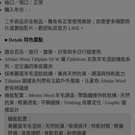
袖口／領口：正常
購入年份：-
二手商品非全新品，難免有正常使用痕跡；如需更多細節照
片或實拍影片，歡迎私訊官方 LINE。
■ Details 特色重點
適合百岳、旅行、露營、日常與多日行程使用
Abisko Wool Tältplats SS W 屬 Fjällräven 女款羊毛混紡機能系
列，定位偏四季底層衣
採美麗諾羊毛混紡結構，兼具天然抗臭、調溫與快乾能力
Tältplats 圖樣系列帶有北歐戶外風格，比素色 Abisko Wool
更有辨識度
機能配置：Merino Wool 羊毛調溫 / 聚酯纖維快乾結構 / 天然
抗臭 / 輕量透氣 / 平鎖縫線 / Trekking 底層定位 / Graphic 圖
樣設計
機能配置：
美麗諾羊毛混紡 / 天然抗臭 / 吸濕排汗 / 快乾材質 / 輕量
舒適 / 溫度調節 / 寬鬆剪裁 / 耐用親膚