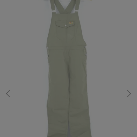
 防水
Fjä
雙色
NT$