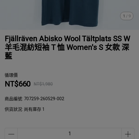
1
/
9
Fjällräven Abisko Wool Tältplats SS W
羊毛混紡短袖 T 恤 Women's S 女款 深
藍
循環價
NT$660
NT$1,980
商品編號:
707259-260529-002
供貨狀況:
尚有庫存 1