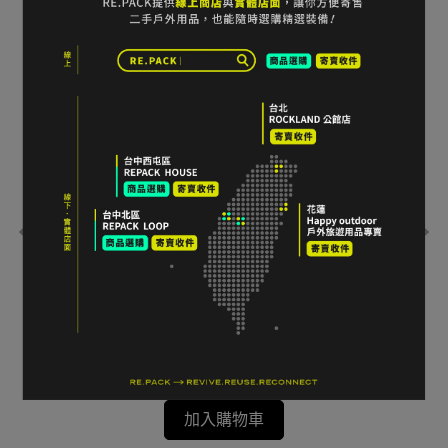
電包
GREGORY JADE 43L 女款登山背包 S碼 灰色
GR
腦
NT$7,370
NT$
加入購物車