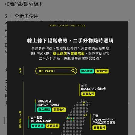
≪商品狀態分級≫
S ｜ 全新未使用
A ｜ 輕微著用痕跡，無明顯損傷
B ｜ 中度著用痕跡，功能正常
C ｜ 明顯使用痕跡或外觀瑕疵但功能無虞
D ｜ 重度使用 / 長期未使用 / 影響主要功能的瑕疵，請仔細
評估商品狀況
≪注意事項≫
本店與實體店同步販售，庫存可能有時間差。
照片已盡量呈現實色，螢幕設定不同可能略有差異。
尺寸為人工測量，可能有些微誤差。
多件不同門市商品將併單出貨，出貨時間可能延後 1–2 日。
規格說明
US
EUR
CM (腳長)
重量（單腳）