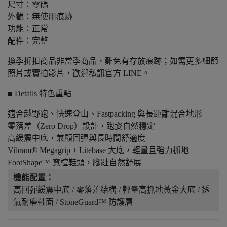
尺寸：零碼
外觀：無使用痕跡
功能：正常
配件：完整
換季折扣商品非當季商品，難免有存放痕跡；如需更多細節
照片或實拍影片，歡迎私訊官方 LINE。
■ Details 特色重點
適合越野跑、快速登山、Fastpacking 與長距離混合地形
零落差（Zero Drop）設計，跑姿自然穩定
高緩震中底，兼顧回彈與長時間舒適度
Vibram® Megagrip + Litebase 大底，輕量且強力抓地
FootShape™ 寬楦鞋頭，腳趾自然舒展
機能配置：
高回彈緩震中底 / 零落差結構 / 輕量高抓地黃金大底 / 透
氣耐磨鞋面 / StoneGuard™ 防護層