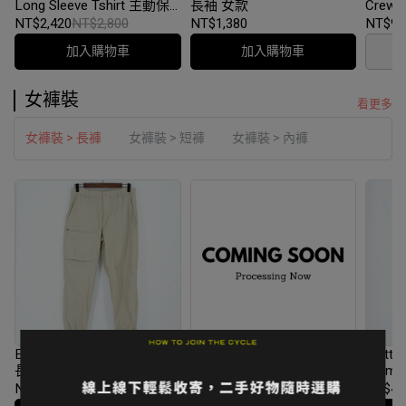
Long Sleeve Tshirt 主動保
長袖 女款
Crew 
暖長袖上衣 M碼 深棕
貼身長袖
NT$2,420
NT$2,800
NT$1,380
NT$90
加入購物車
加入購物車
女褲裝
看更多
女褲裝 > 長褲
女褲裝 > 短褲
女褲裝 > 內褲
EIDER 防潑水口袋工裝縮口
5折｜Patagonia W's 耐磨攀
Klätt
長褲 女款 L碼 卡其色
岩褲 Rock Craft Capris size
Women'
24EDWM24352
2 regular fit PT55455-STN-
長褲 S
NT$2,200
NT$3,980
NT$1,600
NT$3,200
NT$4,
2