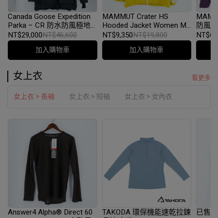
Canada Goose Expedition
MAMMUT Crater HS
MAMMU
Parka – CR 防水防風極地
Hooded Jacket Women M
防風防
保暖外套 M碼 黑色
碼 165/92A（Style No.
碼 紫
NT$29,000
NT$46,600
NT$9,350
NT$19,800
NT$6,
1010-27710） 黃色
加入購物車
加入購物車
女上衣
看更多
女上衣 > 長袖
女上衣 > 短袖
女上衣 > 女內衣
Answer4 Alpha® Direct 60
TAKODA 環保機能速乾拉鍊
已售出 M