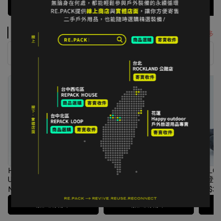
加入購物車
加入購物車
女鞋履
看更多
女鞋履 > 登山鞋/健行鞋
女鞋履 > 越野跑鞋
女鞋履 > 襪子
HOKA Kaha 3 GTX Mid
DECATHLON QUECHUA
SALOM
US8.5 / 26.5cm 燕麥奶色
MH100 MID WP 登山鞋 男
筒登山
款 EU40 = US7.5 = 25.5cm
NT$4,950
NT$7,630
NT$880
NT$1,999
NT$3,
軍綠 #2728632
加入購物車
加入購物車