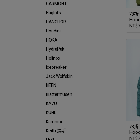
GARMONT
Haglöfs
78折｜
Ho
HANCHOR
碼 
NT$7
Houdini
HOKA
HydraPak
Helinox
icebreaker
Jack Wolfskin
KEEN
Klättermusen
KAVU
KÜHL
Karrimor
78折｜
Keith 鎧斯
Hoo
碼 
NT$7
LEKI