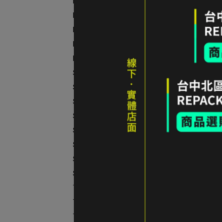
RHINO 犀牛
ROYAL ROBBINS
RATOPS
Regatta
RE:NEW 研舊所
SEA TO SUMMIT
Smartwool
Snow Peak
Sprayway
Sunday Afternoons
SENSOR
SOTO
SNOW TRAVEL
TAKODA
Therm-a-Rest
TOPO