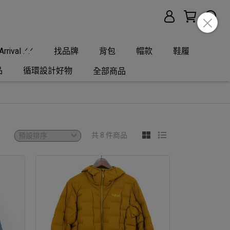
rrival .ᐟ.ᐟ
找品牌
背包
帽款
鞋履
品
循環設計好物
全部商品
共 8 件商品