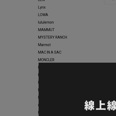
Lynx
LOWA
lululemon
MAMMUT
MYSTERY RANCH
Marmot
MAC IN A SAC
MONCLER
MSR
MERRELL
Mountain Hardwear
Mountneer
MILLET
mont-bell
NORRØNA