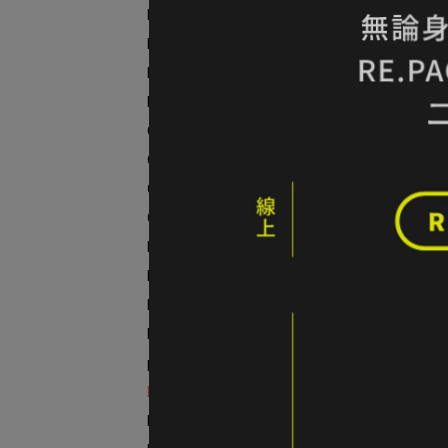
Naturehike
NEW ERA
National Geographic
Nuit 努特
Outdoor Research
OSPREY
Odlo
ORTLIEB
PROTEST
Patagonia
PETZL
PRIMUS
prAna
Rab
RACE ON 銳速