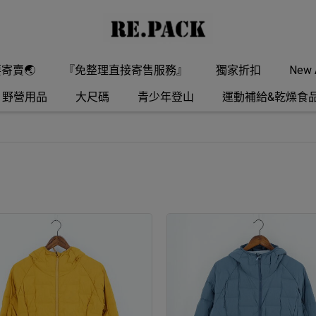
要寄賣🌏
『免整理直接寄售服務』
獨家折扣
New A
野營用品
大尺碼
青少年登山
運動補給&乾燥食