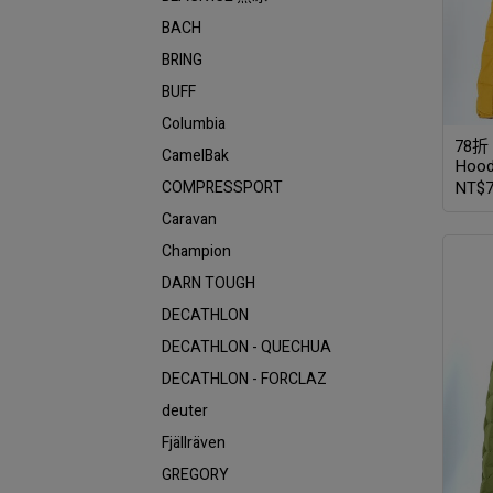
BACH
BRING
BUFF
Columbia
78折｜
CamelBak
Ho
南瓜
COMPRESSPORT
NT$7
Caravan
Champion
DARN TOUGH
DECATHLON
DECATHLON - QUECHUA
DECATHLON - FORCLAZ
deuter
Fjällräven
GREGORY