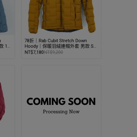
n
78折｜Rab Cubit Stretch Down
 14
Hoody｜保暖羽絨連帽外套 男款 S
碼 足跡褐
NT$7,180
NT$9,200