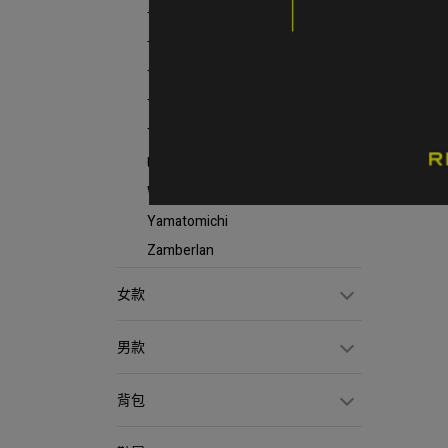
TETON BROS
THE NORTH FACE
TEVA
Timberland
TATONKA
ULSUS
Wenliang 文樑
Yamatomichi
Zamberlan
女款
男款
背包