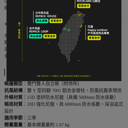
D 級｜重度使用 / 長期未使用 / 影響主要功能的瑕疵，請仔
細評估商品狀況
≪注意事項≫
本店與實體店同步販售，庫存可能有時間差。
照片已盡量呈現實色，螢幕設定不同可能略有差異。
尺寸為人工測量，可能有些微誤差。
多件不同門市商品將併單出貨，出貨時間可能延後 1–2 日。
規格說明
帳篷類型
：雙門雙人自立帳（附地布）
抗風結構
：雙 Y 型四腳 7001 鋁合金營柱，防風抗震表現佳
外帳材質
：15D 塗矽防水尼龍（具備 5000mm 防水係數）
帳底材質
：20D 強化尼龍，具 6000mm 防水係數，採浴盆式
設計
適用季節
：三季
輕量重量
：基本總重量約 1.67 kg