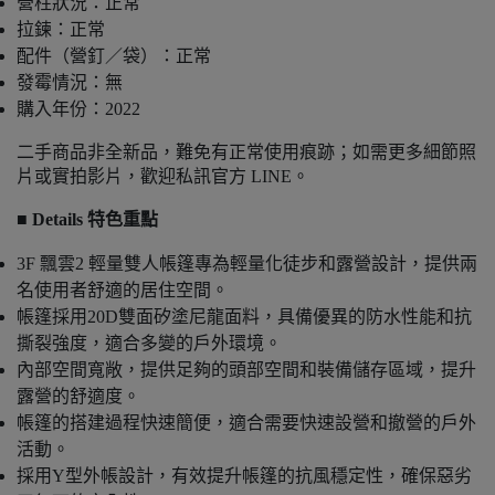
營柱狀況：正常
拉鍊：正常
配件（營釘／袋）：正常
發霉情況：無
購入年份：2022
二手商品非全新品，難免有正常使用痕跡；如需更多細節照
片或實拍影片，歡迎私訊官方 LINE。
■ Details 特色重點
3F 飄雲2 輕量雙人帳篷專為輕量化徒步和露營設計，提供兩
名使用者舒適的居住空間。
帳篷採用20D雙面矽塗尼龍面料，具備優異的防水性能和抗
撕裂強度，適合多變的戶外環境。
內部空間寬敞，提供足夠的頭部空間和裝備儲存區域，提升
露營的舒適度。
帳篷的搭建過程快速簡便，適合需要快速設營和撤營的戶外
活動。
採用Y型外帳設計，有效提升帳篷的抗風穩定性，確保惡劣