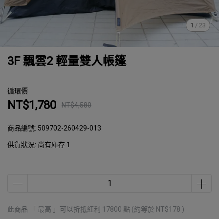
1
/
23
3F 飄雲2 輕量雙人帳篷
循環價
NT$1,780
NT$4,580
商品編號:
509702-260429-013
供貨狀況:
尚有庫存 1
此商品 「 最高 」可以折抵紅利
17800
點 (約等於
NT$178
)