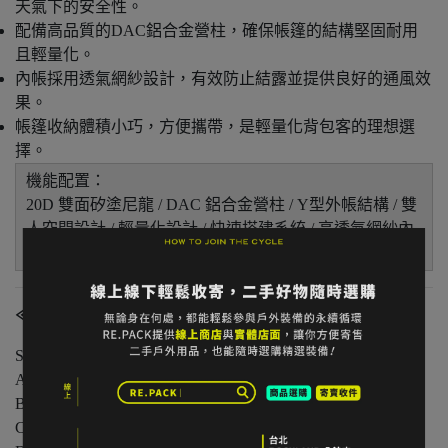
天氣下的安全性。
配備高品質的DAC鋁合金營柱，確保帳篷的結構堅固耐用
且輕量化。
內帳採用透氣網紗設計，有效防止結露並提供良好的通風效
果。
帳篷收納體積小巧，方便攜帶，是輕量化背包客的理想選
擇。
機能配置：
20D 雙面矽塗尼龍 / DAC 鋁合金營柱 / Y型外帳結構 / 雙
人空間設計 / 輕量化設計 / 快速搭建系統 / 高透氣網紗內
帳 / 優異抗風穩定性
≪商品狀態分級≫
S 級｜全新未使用
A 級｜輕微著用痕跡，無明顯損傷
B 級｜中度著用痕跡，功能正常
C 級｜明顯使用痕跡或外觀瑕疵但功能無虞