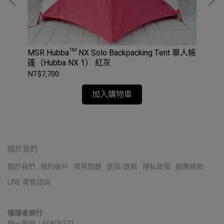
MSR Hubba™ NX Solo Backpacking Tent 單人帳
DE
篷（Hubba NX 1） 紅灰
NT$7,700
NT$
加入購物車
關於我們
關於我們
我的帳戶
常見問題
退貨/退款
隱私政策
服務條款
LINE 寄售諮詢
循環者商行
統一編號｜60806271