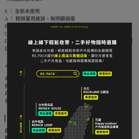
S ｜ 全新未使用
A ｜ 輕微著用痕跡，無明顯損傷
B ｜ 中度著用痕跡，功能正常
C ｜ 明顯使用痕跡或外觀瑕疵但功能無虞
D ｜ 重度使用 / 長期未使用 / 影響主要功能的瑕疵，請仔細
評估商品狀況
≪注意事項≫
本店與實體店同步販售，庫存可能有時間差。
照片已盡量呈現實色，螢幕設定不同可能略有差異。
尺寸為人工測量，可能有些微誤差。
多件不同門市商品將併單出貨，出貨時間可能延後 1–2 日。
規格說明
肩寬：45 cm
胸寬平量：53 cm