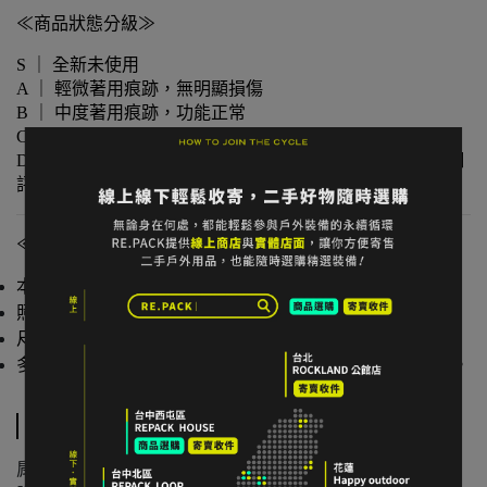
≪商品狀態分級≫
S ｜ 全新未使用
A ｜ 輕微著用痕跡，無明顯損傷
B ｜ 中度著用痕跡，功能正常
C ｜ 明顯使用痕跡或外觀瑕疵但功能無虞
D ｜ 重度使用 / 長期未使用 / 影響主要功能的瑕疵，請仔細
評估商品狀況
≪注意事項≫
本店與實體店同步販售，庫存可能有時間差。
照片已盡量呈現實色，螢幕設定不同可能略有差異。
尺寸為人工測量，可能有些微誤差。
多件不同門市商品將併單出貨，出貨時間可能延後 1–2 日。
規格說明
肩寬： 57cm