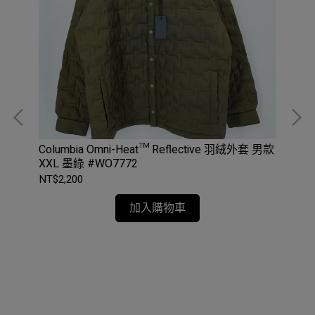
Columbia Omni-Heat™ Reflective 羽絨外套 男款
XXL 墨綠 #WO7772
NT$2,200
加入購物車
Col
款 L
皮革
二
NT$