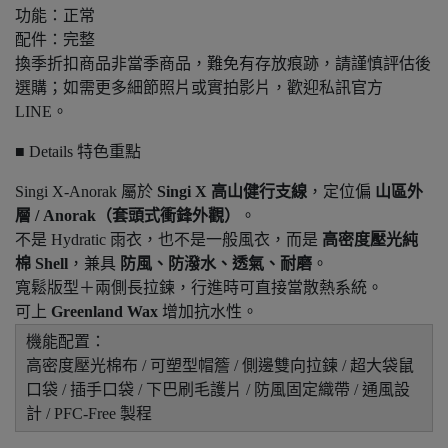
功能：正常
配件：完整
換季折扣商品非當季商品，難免有存放痕跡，請謹慎評估後
選購；如需更多細節照片或實拍影片，歡迎私訊官方
LINE。
■ Details 特色重點
Singi X-Anorak 屬於
Singi X 高山健行支線
，定位偏
山區外
層 / Anorak（套頭式衝鋒外觀）
。
不是 Hydratic 雨衣，也不是一般風衣，而是
高密度壓光純
棉 Shell
，兼具
防風、防潑水、透氣、耐磨
。
寬鬆版型＋兩側長拉鍊，行進時可直接當散熱系統。
可上
Greenland Wax
增加抗水性。
機能配置：
高密度壓光棉布 / 可塑型帽簷 / 側邊雙向拉鍊 / 超大袋鼠
口袋 / 插手口袋 / 下巴刷毛護片 / 防風固定織帶 / 通風設
計 / PFC-Free 製程