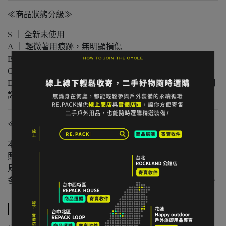
≪商品狀態分級≫
S ｜ 全新未使用
A ｜ 輕微著用痕跡，無明顯損傷
B ｜ 中度著用痕跡，功能正常
C ｜ 明顯使用痕跡或外觀瑕疵但功能無虞
D ｜ 重度使用 / 長期未使用 / 影響主要功能的瑕疵，請仔細
評估商品狀況
≪注意事項≫
本店與實體店同步販售，庫存可能有時間差。
照片已盡量呈現實色，螢幕設定不同可能略有差異。
尺寸為人工測量，可能有些微誤差。
多件不同門市商品將併單出貨，出貨時間可能延後 1–2 日。
規格說明