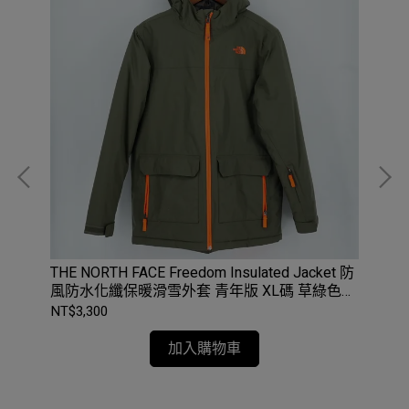
暖外套
THE NORTH FACE Freedom Insulated Jacket 防
Pat
風防水化纖保暖滑雪外套 青年版 XL碼 草綠色
外套
#NF0A3NI6
NT$3,300
NT$
加入購物車