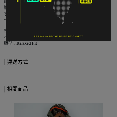
肩寬：
連肩式
胸寬平量：60
cm
衣長：83
-87.5 cm
*人工測量含 ±2 cm 誤差值
重量：
573 公克（M 碼）
材質：
100% Cotton（高密度壓光長絨棉）
版型：
Relaxed Fit
運送方式
相關商品