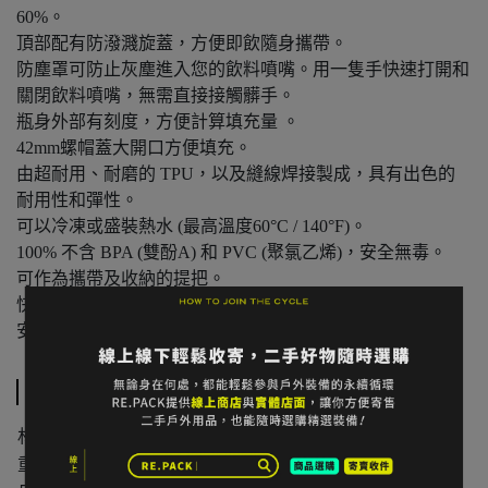
60%。
頂部配有防潑濺旋蓋，方便即飲隨身攜帶。
防塵罩可防止灰塵進入您的飲料噴嘴。用一隻手快速打開和
關閉飲料噴嘴，無需直接接觸髒手。
瓶身外部有刻度，方便計算填充量 。
42mm螺帽蓋大開口方便填充。
由超耐用、耐磨的 TPU，以及縫線焊接製成，具有出色的
耐用性和彈性。
可以冷凍或盛裝熱水 (最高溫度60°C / 140°F)。
100% 不含 BPA (雙酚A) 和 PVC (聚氯乙烯)，安全無毒。
可作為攜帶及收納的提把。
快速安全的過濾 - 以每分鐘 1 升的速度從大約 1,500 升水中
安全地去除細菌和原生動物。
規格說明
材質
熱塑性聚氨酯(TPU)、聚甲醛(POM)、矽膠
重量
143 g