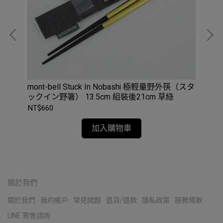
mont-bell Stuck In Nobashi 極輕量野外筷（スタ
MS
ックイン野箸） 13.5cm 組裝後21cm 草綠
吸
NT$660
NT$
加入購物車
關於我們
關於我們
我的帳戶
常見問題
退貨/退款
隱私政策
服務條款
LINE 寄售諮詢