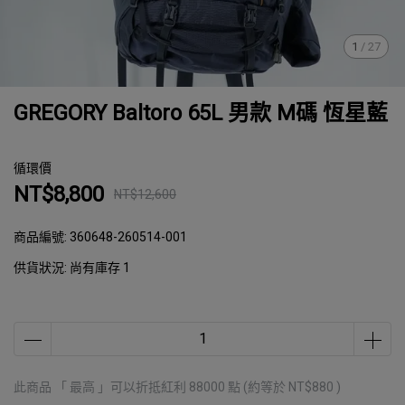
1
/
27
GREGORY Baltoro 65L 男款 M碼 恆星藍
循環價
NT$8,800
NT$12,600
商品編號:
360648-260514-001
供貨狀況:
尚有庫存 1
此商品 「 最高 」可以折抵紅利
88000
點 (約等於
NT$880
)