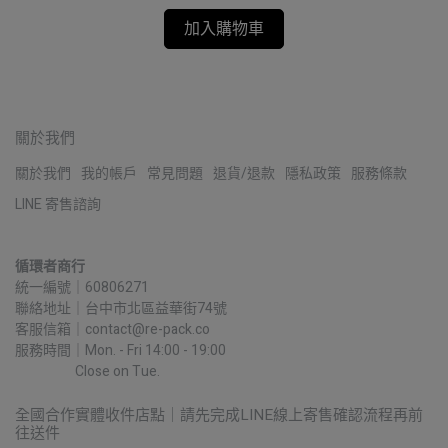
加入購物車
關於我們
關於我們
我的帳戶
常見問題
退貨/退款
隱私政策
服務條款
LINE 寄售諮詢
循環者商行
統一編號｜60806271
聯絡地址｜台中市北區益華街74號
客服信箱｜contact@re-pack.co
服務時間｜Mon. - Fri 14:00 - 19:00
                    Close on Tue.
全國合作實體收件店點｜請先完成LINE線上寄售確認流程再前
往送件