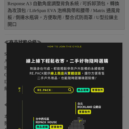
Response A3 自動角度調整背負系統 / 可拆卸頂包，轉換
為攻頂包 / LifeSpan EVA 泡棉肩帶和腰帶 / Matrix 通風背
板 / 側邊水瓶袋，方便取用 / 整合式防雨罩 / U型拉鍊主
開口
≪商品狀態分級≫
S 級｜全新未使用
A 級｜輕微著用痕跡，無明顯損傷
B 級｜中度著用痕跡，功能正常
C 級｜明顯使用痕跡或外觀瑕疵但功能無虞
D 級｜重度使用 / 長期未使用 / 影響主要功能的瑕疵，請仔
細評估商品狀況
≪注意事項≫
本店與實體店同步販售，庫存可能有時間差。
照片已盡量呈現實色，螢幕設定不同可能略有差異。