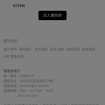
NT$390
NT
加入購物車
關於我們
關於我們
我的帳戶
常見問題
退貨/退款
隱私政策
服務條款
LINE 寄售諮詢
循環者商行
統一編號｜60806271
聯絡地址｜台中市北區益華街74號
客服信箱｜contact@re-pack.co
服務時間｜Mon. - Fri 14:00 - 19:00
                    Close on Tue.