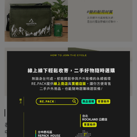
規格說明
表層：尼龍布料
中間：3mm加厚珍珠棉貼合鋁箔