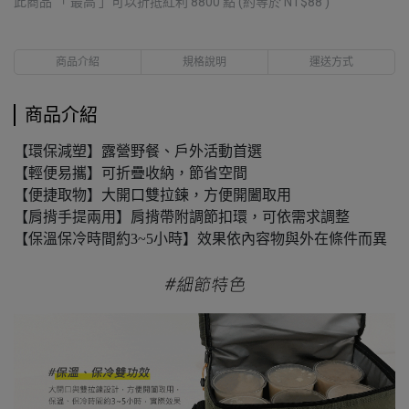
此商品 「 最高 」可以折抵紅利
8800
點 (約等於
NT$88
)
商品介紹
規格說明
運送方式
商品介紹
【環保減塑】露營野餐、戶外活動首選
【輕便易攜】可折疊收納，節省空間
【便捷取物】大開口雙拉鍊，方便開闔取用
【肩揹手提兩用】肩揹帶附調節扣環，可依需求調整
【保溫保冷時間約3~5小時】效果依內容物與外在條件而異