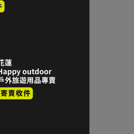
折｜icebreaker 女 美麗諾羊毛 Siren HIP
內褲-BF150 IB104704-069 橄欖綠｜折
零碼全新品｜台中
1,000
加入購物車