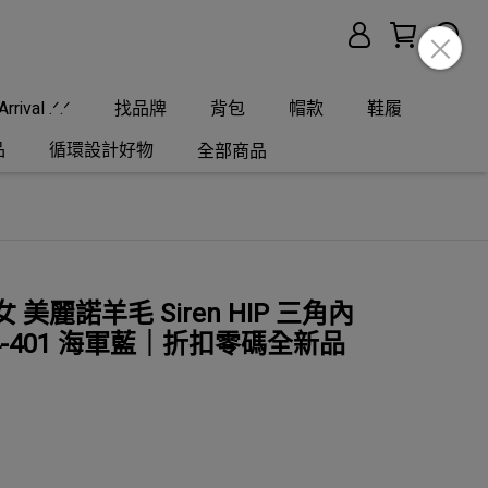
rrival .ᐟ.ᐟ
找品牌
背包
帽款
鞋履
品
循環設計好物
全部商品
r 女 美麗諾羊毛 Siren HIP 三角內
4704-401 海軍藍｜折扣零碼全新品