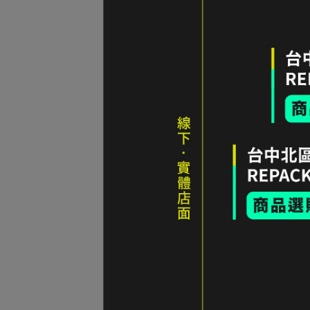
59折｜icebreaker 女 美麗諾羊毛 Sprite 
內褲-BF150 IB103023-001｜零碼全新
折扣零碼全新品｜台中
NT$1,000
加入購物車