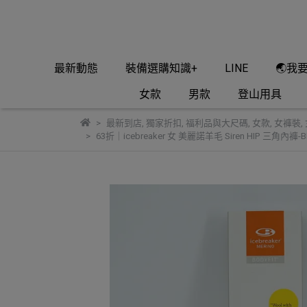
最新動態
裝備選購知識+
LINE
🌏我
女款
男款
登山用具
最新到店
,
獨家折扣
,
福利品與大尺碼
,
女款
,
女褲裝
,
63折｜icebreaker 女 美麗諾羊毛 Siren HIP 三角內