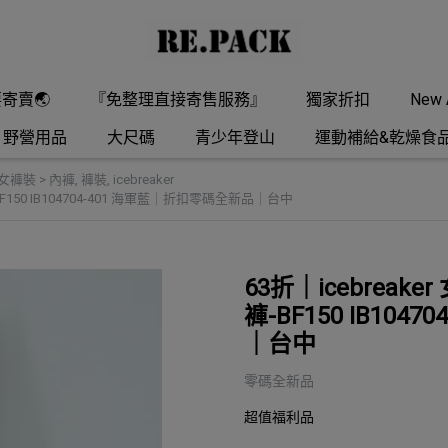
要寄賣🌏
『免整理直接寄售服務』
獨家折扣
New A
野營用品
大尺碼
青少年登山
運動補給&乾燥食
女褲裝 > 內褲
,
褲裝
,
icebreaker
褲-BF150 IB104704-401 海軍藍｜折扣零碼全新品｜台中
63折｜icebreake
褲-BF150 IB10
｜台中
零碼全新品
超值福利品