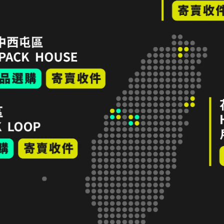
四角
63折｜icebreaker 女 美麗諾羊毛 Siren HIP
63
品｜
三角內褲-BF150 IB104704-001 黑｜折扣零
三角
碼全新品｜台中
扣
NT$1,000
NT$
加入購物車