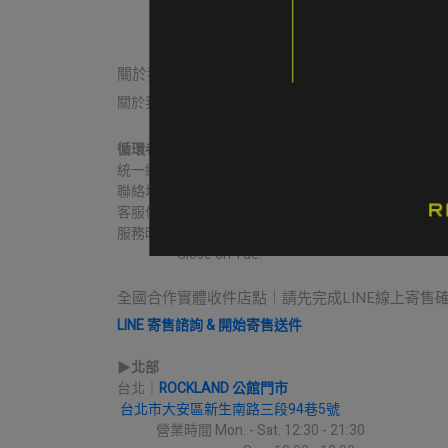
關於我們
關於我們
我的帳戶
常見問題
退貨/退款
循環者商行
統一編號｜60806271
聯絡地址｜台中市北區益華街74號
客服信箱｜contact@re-pack.co
服務時間｜Mon. - Fri 14:00 - 19:00
                    Close on Tue.
全國合作實體收件店點｜請先完成LINE線上寄售
LINE 寄售諮詢 & 開始寄售送件
▶︎
北部
台北｜
ROCKLAND 公館門市
台北市大安區新生南路三段94巷5號
             營業時間 Mon. - Sat. 12:30 - 21:30