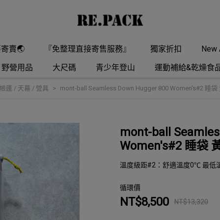
要寄賣🌏
『免整理直接寄售服務』
獨家折扣
New A
野營用品
大尺碼
青少年登山
運動補給&乾燥食
帳篷 / 天幕 / 營具
mont-ball Seamless Down Hugger 800 Women's#2
mont-ball Seamle
Women's#2 睡袋
溫度級距#2：舒適溫度0℃ 最低溫
循環價
NT$8,500
NT$13,320