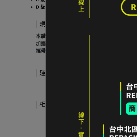
D 級｜
具有不影響主要功能，但會影響/局限原設計
規格說明
本體重量：664g
加攜行袋重量：693g
攜帶尺寸：14×27 CM（3.7L）
運送方式
相關商品