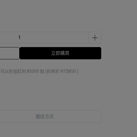
立即購買
 」可以折抵紅利
85000
點 (約等於
NT$850
)
運送方式