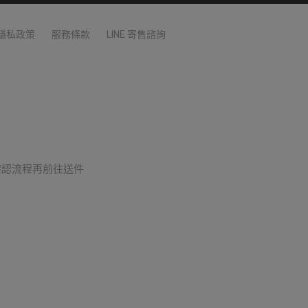
隱私政策
服務條款
LINE 寄售諮詢
確認流程再前往送件