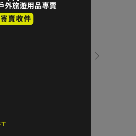
 TO SUMMIT UltraLight Insulated
mont-bell Seam
eeping Mat 輕量充氣睡墊 R值3.1 Regular
羽絨睡袋 R 1121
色
Regular 橘色
2,750
NT$14,256
加入購物車