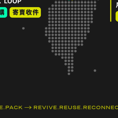
氣睡墊
PICKEL 2166 Down Sleeping Bag 600 羽絨
SEA
睡袋 220 × 80 × 45 Black / Gray
Sl
橘
NT$1,650
NT$
加入購物車