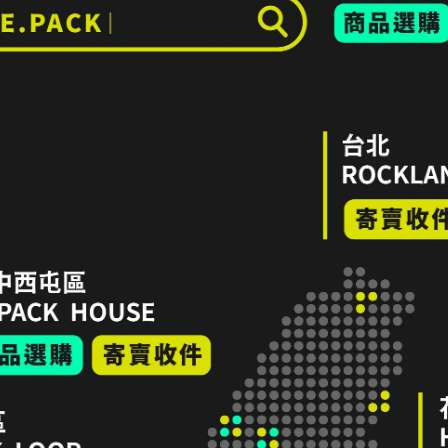
所能適用之使用情境的壞損 or 不影響主要功能但已有重度使用痕跡