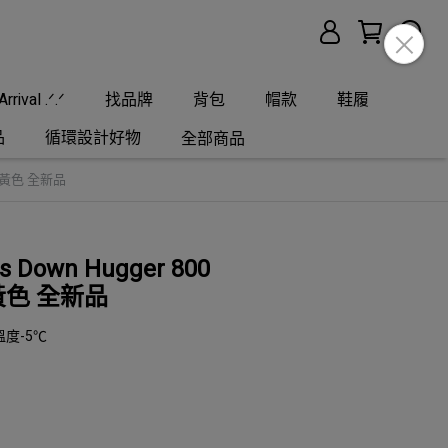
rrival .ᐟ.ᐟ
找品牌
背包
帽款
鞋履
品
循環設計好物
全部商品
 睡袋 黃色 全新品
ss Down Hugger 800
 黃色 全新品
度-5℃