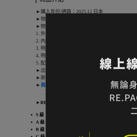
►購入年份/通路：2025.12 日本
►物件級別：S
►物件狀況總覽
1. 外部：無損
2. 內部：無損
3. 明顯瑕疵處：無損
4. 明顯使用痕跡處：無損
5. 配件：無
►出售原因：買錯尺寸故售出
►新品通路價：NTD 10600-13320
►
商品資訊參考頁
►
RE.PACK【物件分級｜登山用具類】
S 級｜
全新未使用品
A 級｜
已經使用過，品相良好無任何壞損的物件，
B 級｜
主要功能完好正常，外觀亦無破損，僅輕度
C 級｜
不影響主要功能之輕度壞損 or 主要功能