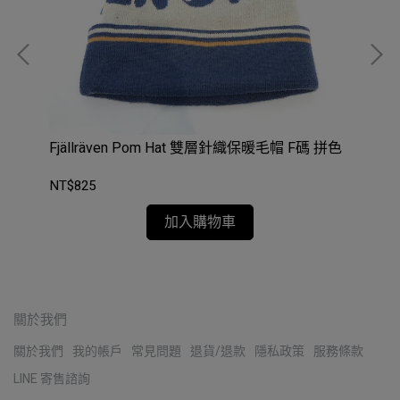
Fjällräven Pom Hat 雙層針織保暖毛帽 F碼 拼色
CH
Sky
NT$825
NT
加入購物車
關於我們
關於我們
我的帳戶
常見問題
退貨/退款
隱私政策
服務條款
LINE 寄售諮詢