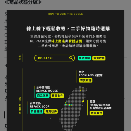
≪商品狀態分級≫
S 級｜全新未使用
A 級｜輕微著用痕跡，無明顯損傷
B 級｜中度著用痕跡，功能正常
C 級｜明顯使用痕跡或外觀瑕疵但功能無虞
D 級｜重度使用 / 長期未使用 / 影響主要功能的瑕疵，請仔
細評估商品狀況
≪注意事項≫
本店與實體店同步販售，庫存可能有時間差。
照片已盡量呈現實色，螢幕設定不同可能略有差異。
尺寸為人工測量，可能有些微誤差。
多件不同門市商品將併單出貨，出貨時間可能延後 1–2 日。
規格說明
尺寸：F（Free Size）