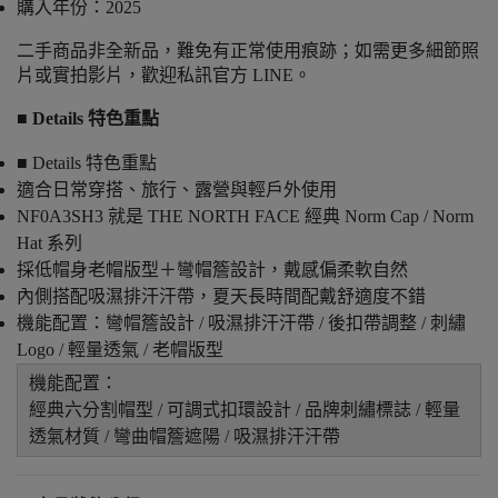
購入年份：2025
二手商品非全新品，難免有正常使用痕跡；如需更多細節照
片或實拍影片，歡迎私訊官方 LINE。
■ Details 特色重點
■ Details 特色重點
適合日常穿搭、旅行、露營與輕戶外使用
NF0A3SH3 就是 THE NORTH FACE 經典 Norm Cap / Norm
Hat 系列
採低帽身老帽版型＋彎帽簷設計，戴感偏柔軟自然
內側搭配吸濕排汗汗帶，夏天長時間配戴舒適度不錯
機能配置：彎帽簷設計 / 吸濕排汗汗帶 / 後扣帶調整 / 刺繡
Logo / 輕量透氣 / 老帽版型
機能配置：
經典六分割帽型 / 可調式扣環設計 / 品牌刺繡標誌 / 輕量
透氣材質 / 彎曲帽簷遮陽 / 吸濕排汗汗帶