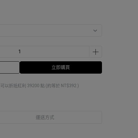
立即購買
 」可以折抵紅利
39200
點 (約等於
NT$392
)
運送方式