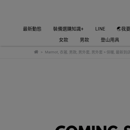
最新動態
裝備選購知識+
LINE
🌏我
女款
男款
登山用具
Marmot
,
衣著
,
男款
,
男外套
,
男外套 > 保暖
,
最新到