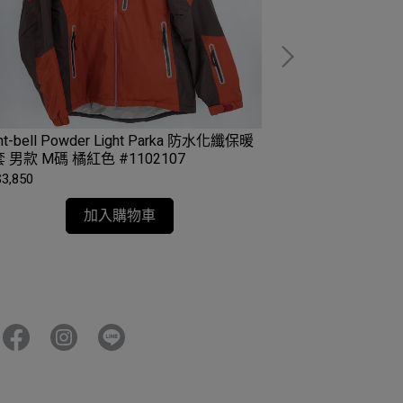
nt-bell Powder Light Parka 防水化纖保暖
5折｜Marmot D
 男款 M碼 橘紅色 #1102107
79910-L-3441-G
3,850
NT$7,000
加入購物車