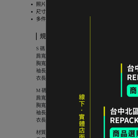
照片已盡量呈現實色，螢幕設定不同可能略有
尺寸為人工測量，可能有些微誤差。
多件不同門市商品將併單出貨，出貨時間可能延後 
規格說明
S 碼
肩寬：
約 45 cm
胸寬平量：
約 53 cm
袖長：
約 63 cm
衣長：
約 69 cm
M 碼
肩寬：
約 47 cm
胸寬平量：
約 56 cm
袖長：
約 65 cm
衣長：
約 71 cm
材質：
100% Recycled Polyester Sherpa Fleece