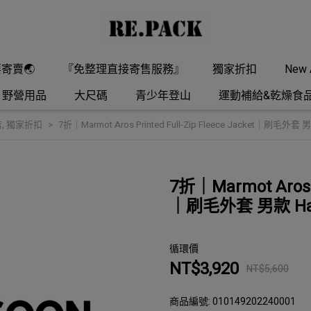
要寄賣🌏
『免整理直接寄售服務』
獨家折扣
New A
野營用品
大尺碼
青少年登山
運動補給&乾燥食
店
,
獨家折扣
7折｜Marmot Aros Printed Full-Zip Fleece Jacket｜刷毛外套 男款
7折｜Marmot Aros Pr
｜刷毛外套 男款 Hazy 
循環價
NT$3,920
NT$5,600
商品編號:
010149202240001