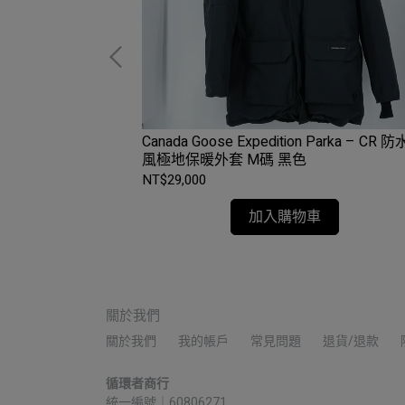
rk 防水透氣外套 L碼
Canada Goose Expedition Parka – CR 
urfs Up
風極地保暖外套 M碼 黑色
NT$29,000
加入購物車
關於我們
關於我們
我的帳戶
常見問題
退貨/退款
循環者商行
統一編號｜60806271