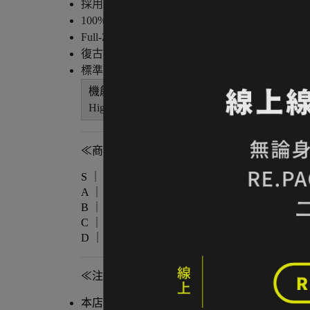
採用 High-Pile Sherpa Fleece 長毛刷毛
100% 再生聚酯纖維材質，兼具環保與保暖性能
Full-Zip 全開襟設計，方便調節通風與多層次
復古 Ice Dye 渲染圖騰設計，具強烈戶外復古
標準版型剪裁，適合作為中層或日常外套穿著
機能配置：
High-Pile Sherpa Fleece 長毛刷毛 / 100% R
≪商品狀態分級≫
S ｜ 全新未使用
A ｜ 輕微著用痕跡，無明顯損傷
B ｜ 中度著用痕跡，功能正常
C ｜ 明顯使用痕跡或外觀瑕疵但功能無虞
D ｜ 重度使用 / 長期未使用 / 影響主要功
≪注意事項≫
本店與實體店同步販售，庫存可能有時間差。