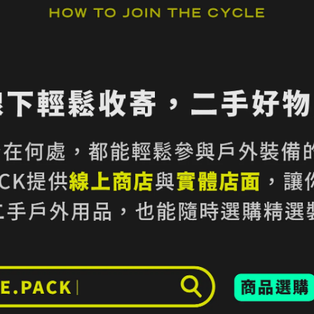
材質，提供柔軟厚實保暖效果
穿搭
風格
ecycled Polyester / Full-Zip 全開襟設計 / 拉鍊胸袋 / 雙側暖手口袋 /
能的瑕疵，請仔細評估商品狀況