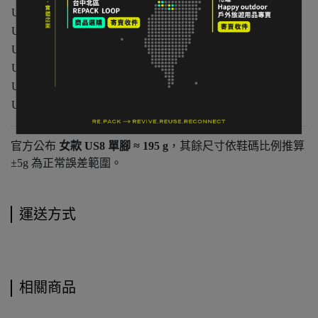
US 6.5
EUR 37
23.5 cm
約
185 g
US 7
EUR 37.5
24 cm
約
188 g
US 7.5
EUR 38
24.5 cm
約
191 g
US 8
EUR 38.5
25 cm
約
195 g
US 8.5
EUR 39
25.5 cm
約
199 g
US 9
EUR 40
26 cm
約
203 g
官方公布
女款 US8 單腳 ≈ 195 g
，其餘尺寸依鞋碼比例推算
±5g 為正常誤差範圍。
運送方式
相關商品