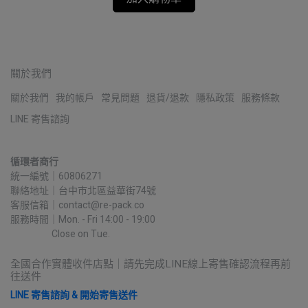
關於我們
關於我們
我的帳戶
常見問題
退貨/退款
隱私政策
服務條款
LINE 寄售諮詢
循環者商行
統一編號｜60806271
聯絡地址｜台中市北區益華街74號
客服信箱｜contact@re-pack.co
服務時間｜Mon. - Fri 14:00 - 19:00
                    Close on Tue.
全國合作實體收件店點｜請先完成LINE線上寄售確認流程再前
往送件
LINE 寄售諮詢 & 開始寄售送件