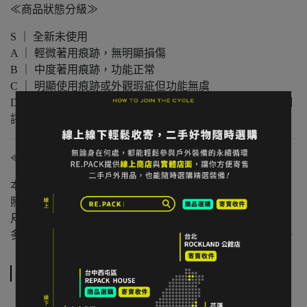
≪商品狀態分級≫
S ｜ 全新未使用
A ｜ 輕微著用痕跡，無明顯損傷
B ｜ 中度著用痕跡，功能正常
C ｜ 明顯使用痕跡或外觀瑕疵但功能無虞
D ｜ 重度使用 / 長期未使用 / 影響主要功能的瑕疵，請仔細
評估商品狀況
≪注意事項≫
本店與實體店同步販售，庫存可能有時間差。
照片已盡量呈現實色，螢幕設定不同可能略有差異。
尺寸為人工測量，可能有些微誤差。
多件不同門市商品將併單出貨，出貨時間可能延後 1–2 日。
規格說明
US
EUR
CM (腳長)
重量（單腳）