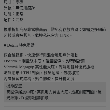
尺寸：零碼
外觀：無使用痕跡
功能：正常
配件：完整
換季折扣商品非當季商品，難免有存放痕跡；如需更多細節
照片或實拍影片，歡迎私訊官方 LINE。
■ Details 特色重點
適合越野跑、快速健行與混合地形戶外活動
FloatPro™ 羽量級中底，輕量回彈、長時間舒適
Vibram® Megagrip 高性能大底，乾濕地皆具優異抓地
透氣網布＋TPU 鞋面，輕量耐磨、包覆穩定
內層襪套式結構，貼合腳型、提升穩定度
機能配置：
高回彈緩震中底 / 高抓地力黃金大底 / 透氣耐磨鞋面 / 反
光細節 / D 型綁腿套扣環