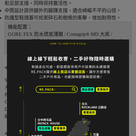
和足部支撐，同時保持靈活性。
中筒設計提供額外的腳踝支撐，適合崎嶇不平的山徑。
防護型鞋頭蓋可抵禦碎石和樹根的衝擊，增加耐用性。
機能配置：
GORE-TEX 防水透氣薄膜 / Contagrip® MD 大底 /
EnergyCell 緩震中底 / Advanced Chassis™ 穩定結構 / 中
筒腳踝支撐 / 防護型鞋頭蓋 / SensiFit™ 包覆技術
≪商品狀態分級≫
S 級｜全新未使用
A 級｜輕微著用痕跡，無明顯損傷
B 級｜中度著用痕跡，功能正常
C 級｜明顯使用痕跡或外觀瑕疵但功能無虞
D 級｜重度使用 / 長期未使用 / 影響主要功能的瑕疵，請仔
細評估商品狀況
≪注意事項≫