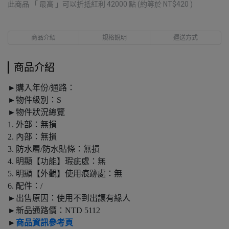
此商品 「 最高 」可以折抵紅利
42000
點 (約等於
NT$420
)
商品介紹
規格說明
運送方式
商品介紹
►購入年份/通路：
►物件級別：S
►物件狀況總覽
1. 外部：無損
2. 內部：無損
3. 防水層/防水貼條：無損
4. 明顯【功能】瑕疵處：無
5. 明顯【外觀】使用痕跡處：無
6. 配件：/
►出售原因：使用不到出讓有緣人
►新品通路價：NTD 5112
►
商品資訊參考頁