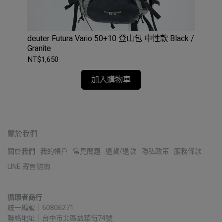
45
deuter Futura Vario 50+10 登山包 中性款 Black /
GR
Granite
NT$1,650
NT$
加入購物車
關於我們
關於我們
我的帳戶
常見問題
退貨/退款
隱私政策
服務條款
LINE 寄售諮詢
循環者商行
統一編號｜60806271
聯絡地址｜台中市北區益華街74號