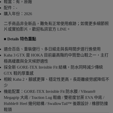
鞋盒：有，原廠
配件：-
購入年份：2026
二手商品非全新品，難免有正常使用痕跡；如需更多細節照
片或實拍影片，歡迎私訊官方 LINE。
■ Details 特色重點
適合百岳、重裝健行、多日縱走與長時間步道行進使用
Kaha 3 GTX 是 HOKA 目前最高階的中筒登山鞋之一，主打
極高緩震與全天候舒適性
採全新 GORE-TEX Invisible Fit 結構，防水同時減少傳統
GTX 鞋的厚重感
相較 Kaha 2，腳感更彈、穩定性更高，長距離疲勞感降低不
少
機能配置：GORE-TEX Invisible Fit 防水膜 / Vibram®
Megagrip 大底 / Traction Lug 鞋齒 / 雙密度甘蔗 EVA 中底 /
Hubble® Heel 幾何結構 / SwallowTail™ 後跟設計 / 橡膠防撞
鞋頭