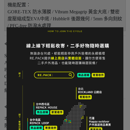
機能配置：
GORE-TEX 防水薄膜 / Vibram Megagrip 黃金大底 / 雙密
度壓縮成型EVA中底 / Hubble® 後跟幾何 / 5mm 多向刻紋
/ PFC-free 防潑水處理
≪商品狀態分級≫
S 級｜全新未使用
A 級｜輕微著用痕跡，無明顯損傷
B 級｜中度著用痕跡，功能正常
C 級｜明顯使用痕跡或外觀瑕疵但功能無虞
D 級｜重度使用 / 長期未使用 / 影響主要功能的瑕疵，請仔
細評估商品狀況
≪注意事項≫
本店與實體店同步販售，庫存可能有時間差。
照片已盡量呈現實色，螢幕設定不同可能略有差異。