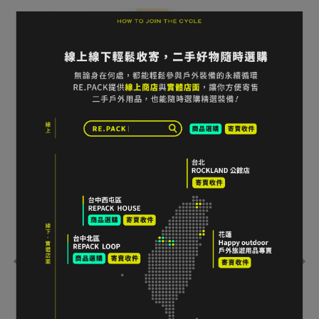
 防水
Fjä
雙色