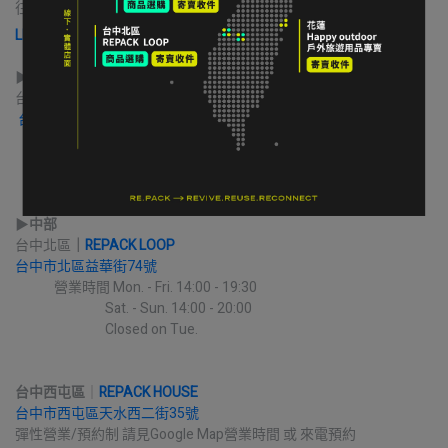
往送件
LINE 寄售諮詢 & 開始寄售送件
▶︎
北部
台北｜
ROCKLAND 公館門市
台北市大安區新生南路三段94巷5號
             營業時間 Mon. - Sat. 12:30 - 21:30
                                          Sun. 12:00 - 18:00
▶︎
中部
台中北區
｜
REPACK LOOP
台中市北區益華街74號
             營業時間 Mon. - Fri. 14:00 - 19:30
                              Sat. - Sun. 14:00 - 20:00
                              Closed on Tue.
台中西屯區
｜
REPACK HOUSE
台中市西屯區天水西二街35號
彈性營業/預約制 請見Google Map營業時間 或 來電預約