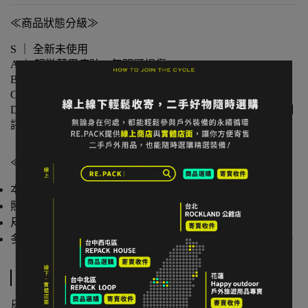
≪商品狀態分級≫
S ｜ 全新未使用
A ｜ 輕微著用痕跡，無明顯損傷
B ｜ 中度著用痕跡，功能正常
C ｜ 明顯使用痕跡或外觀瑕疵但功能無虞
D ｜ 重度使用 / 長期未使用 / 影響主要功能的瑕疵，請仔細
評估商品狀況
≪注意事項≫
本店與實體店同步販售，庫存可能有時間差。
照片已盡量呈現實色，螢幕設定不同可能略有差異。
尺寸為人工測量，可能有些微誤差。
多件不同門市商品將併單出貨，出貨時間可能延後 1–2 日。
規格說明
尺碼：
女 US 8.5 / 男 US 6.5（約 25 公分）