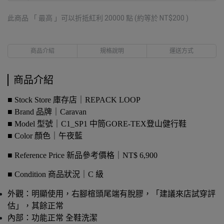
此商品 「 最高 」可以折抵紅利
20000
點 (約等於
NT$200
)
商品介紹
規格說明
運送方式
商品介紹
■ Stock Store 庫存店｜REPACK LOOP
■ Brand 品牌｜Caravan
■ Model 型號｜C1_SP1 中筒GORE-TEX登山健行鞋
■ Color 顏色｜午夜藍
■ Reference Price 新品參考價格｜NT$ 6,900
■ Condition 商品狀況｜C 級
外觀：明顯使用，右腳楦頭尾端有脫膠，「建議來店試穿評
估」，其餘正常
內部：功能正常 全鞋洗潔