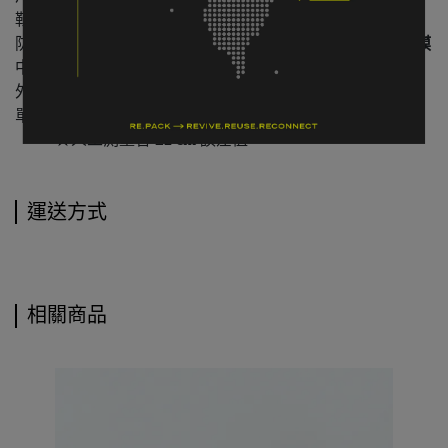
鞋面材質：
尼龍 / 合成皮革
防水結構：
GORE-TEX® Performance Comfort 防水透氣膜
中底：
EVA 緩衝中底
外底：
Caravan 原廠抓地橡膠大底
單腳重量：
約 590 公克（26 cm 參考）
★人工測量含
±2 cm
誤差值
運送方式
相關商品