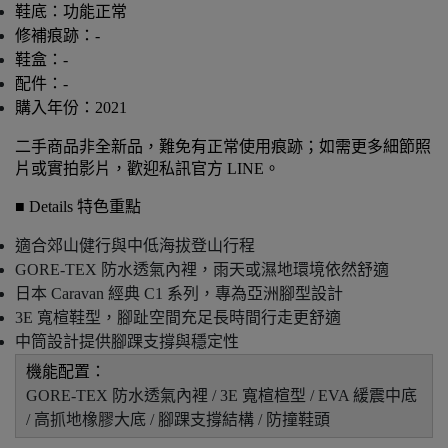
鞋底：功能正常
修補痕跡：-
鞋盒：-
配件：-
購入年份：2021
二手商品非全新品，難免有正常使用痕跡；如需更多細節照
片或實拍影片，歡迎私訊官方 LINE。
■ Details 特色重點
適合郊山健行與中低海拔登山行程
GORE-TEX 防水透氣內裡，雨天或濕地環境依然舒適
日本 Caravan 經典 C1 系列，專為亞洲腳型設計
3E 寬楦鞋型，腳趾空間充足長時間行走更舒適
中筒設計提供腳踝支撐與穩定性
機能配置：
GORE-TEX 防水透氣內裡 / 3E 寬楦楦型 / EVA 緩震中底
/ 高抓地橡膠大底 / 腳踝支撐結構 / 防撞鞋頭