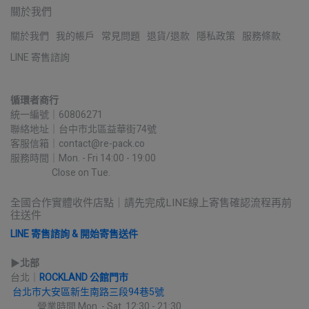
關於我們
關於我們
我的帳戶
常見問題
退貨/退款
隱私政策
服務條款
LINE 寄售諮詢
循環者商行
統一編號｜60806271
聯絡地址｜台中市北區益華街74號
客服信箱｜contact@re-pack.co
服務時間｜Mon. - Fri 14:00 - 19:00
                    Close on Tue.
全國合作實體收件店點｜請先完成LINE線上寄售確認流程再前
往送件
LINE 寄售諮詢 & 開始寄售送件
▶︎
北部
台北｜
ROCKLAND 公館門市
台北市大安區新生南路三段94巷5號
             營業時間 Mon. - Sat. 12:30 - 21:30