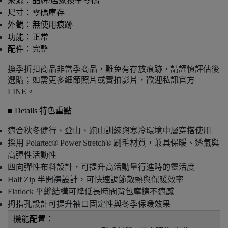
來源：品牌/店家換季零碼
尺寸：零碼庫存
外觀：無使用痕跡
功能：正常
配件：完整
換季折扣商品非當季商品，難免有存放痕跡，請謹慎評估後
選購；如需更多細節照片或實拍影片，歡迎私訊官方 
LINE。
■ Details 特色重點
適合秋冬健行、登山、跑山訓練與寒冷環境中層穿搭使用
採用 Polartec® Power Stretch® 刷毛材質，兼具保暖、透氣與
高彈性活動性
四向彈性布料設計，可提升高活動量行進時的靈活度
Half Zip 半開襟設計，可快速調節散熱與保暖效率
Flatlock 平縫結構可降低長時間背包摩擦不適感
拇指孔設計可提升袖口固定性與冬季保暖效果
機能配置：