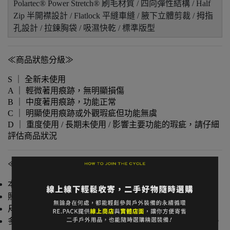
Polartec® Power Stretch® 刷毛材質 / 四向彈性結構 / Half
Zip 半開襟設計 / Flatlock 平縫車縫 / 腋下立體剪裁 / 拇指
孔設計 / 拉鍊胸袋 / 吸濕快乾 / 標準版型
≪商品狀態分級≫
S ｜ 全新未使用
A ｜ 輕微著用痕跡，無明顯損傷
B ｜ 中度著用痕跡，功能正常
C ｜ 明顯使用痕跡或外觀瑕疵但功能無虞
D ｜ 重度使用 / 長期未使用 / 影響主要功能的瑕疵，請仔細
評估商品狀況
≪注意事項≫
本店與實體店同步販售，庫存可能有時間差。
照片已盡量呈現實色，螢幕設定不同可能略有差異。
尺寸為人工測量，可能有些微誤差。
多件不同門市商品將併單出貨，出貨時間可能延後 1–2 日。