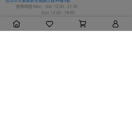
台北市大安區新生南路三段94巷5號
             營業時間 Mon. - Sat. 12:30 - 21:30
                                          Sun. 12:00 - 18:00
▶︎
中部
台中北區
｜
REPACK LOOP
台中市北區益華街74號
             營業時間 Mon. - Fri. 14:00 - 19:30
                              Sat. - Sun. 14:00 - 20:00
                              Closed on Tue.
台中西屯區
｜
REPACK HOUSE
台中市西屯區天水西二街35號
彈性營業/預約制 請見Google Map營業時間 或 來電預約
▶︎
東部
花蓮
｜
Happy outdoor 花蓮戶外旅遊用品店
花蓮市介禮街26號
             營業時間 Mon - Sat 11:00 - 21:00