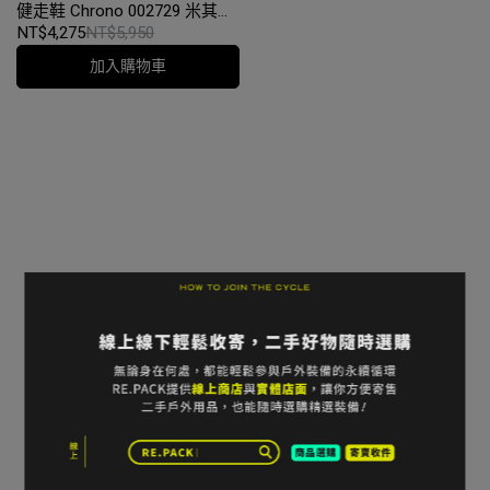
健走鞋 Chrono 002729 米其林
大底 GoreTex 防水透氣 健行鞋
NT$4,275
NT$5,950
環保鞋墊｜二手｜台中
加入購物車