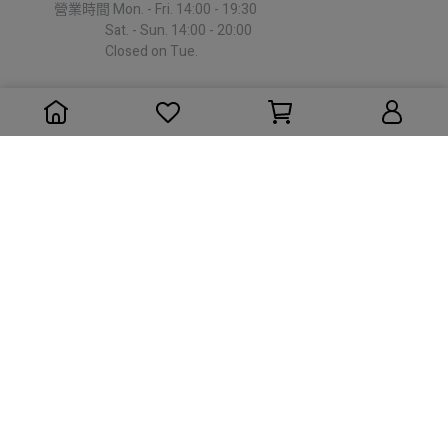
             營業時間 Mon. - Fri. 14:00 - 19:30
                              Sat. - Sun. 14:00 - 20:00
                              Closed on Tue.
台中西屯區
｜
REPACK HOUSE
台中市西屯區天水西二街35號
彈性營業/預約制 請見Google Map營業時間 或 來電預約
▶︎
東部
花蓮
｜
Happy outdoor 花蓮戶外旅遊用品店
花蓮市介禮街26號
             營業時間 Mon - Sat 11:00 - 21:00
                                         Sun 12:00 - 21:00