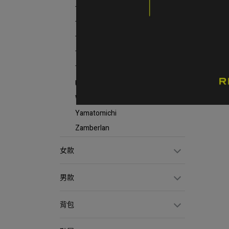
TETON BROS
THE NORTH FACE
TEVA
Timberland
TATONKA
ULSUS
Wenliang 文樑
Yamatomichi
Zamberlan
女款
男款
背包