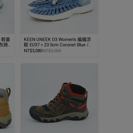
款 輕量
KEEN UNEEK O3 Women's 編織涼
 灰綠
鞋 EU37 = 23.5cm Coronet Blue /
Vintage Indigo (冠冕藍/復古靛藍)
NT$3,080
NT$3,500