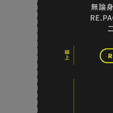
Naturehike
NEW ERA
National Geographic
Nuit 努特
Outdoor Research
OSPREY
Odlo
ORTLIEB
24折
WP
PROTEST
NT$1
Patagonia
PETZL
PRIMUS
prAna
Rab
RACE ON 銳速