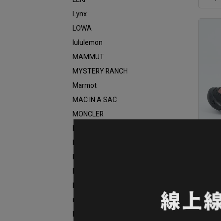
Lynx
LOWA
lululemon
MAMMUT
MYSTERY RANCH
Marmot
MAC IN A SAC
MONCLER
MSR
MERRELL
25折
Mountain Hardwear
WP
Mountneer
NT$1
MILLET
mont-bell
NORRØNA