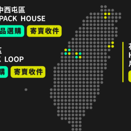
｜KEEN ZERRAPORT II
涼鞋 女款 咖啡/卡其｜折扣零碼
品
,080
NT$3,680