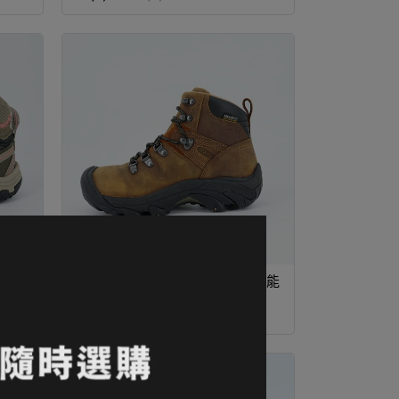
 MID
24折｜KEEN 女款 Pyrenees 多功能
/橘紅
健行鞋 咖啡
NT$1,300
NT$5,300