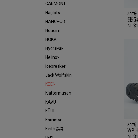
GARMONT
Haglöfs
31折
健行鞋
HANCHOR
NT$1
Houdini
HOKA
HydraPak
Helinox
icebreaker
Jack Wolfskin
KEEN
Klättermusen
KAVU
KÜHL
Karrimor
31折
Keith 鎧斯
WP
NT$1
LEKI