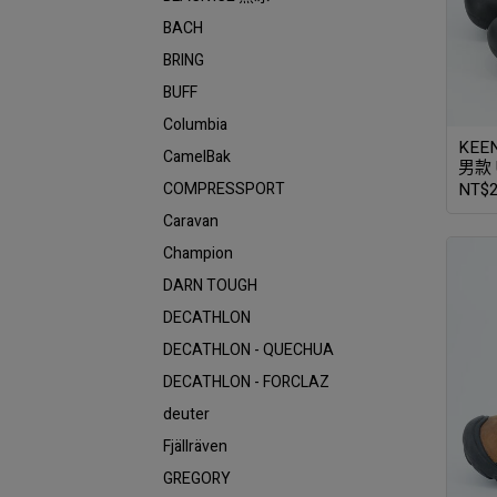
BACH
BRING
BUFF
Columbia
KEE
CamelBak
男款 
COMPRESSPORT
NT$2
Caravan
Champion
DARN TOUGH
DECATHLON
DECATHLON - QUECHUA
DECATHLON - FORCLAZ
deuter
Fjällräven
GREGORY