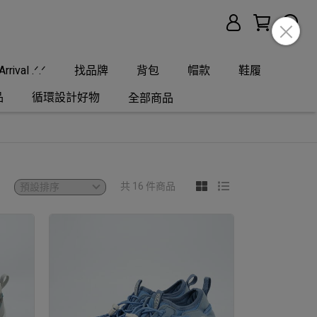
rrival .ᐟ.ᐟ
找品牌
背包
帽款
鞋履
品
循環設計好物
全部商品
共 16 件商品