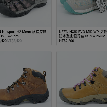
N Newport H2 Men's 護指涼鞋
KEEN NXIS EVO MID WP 女
US11=29cm
防水登山健行鞋 US 9 = 26CM
Vapor / Porcelain
,420
NT$3,420
NT$2,200