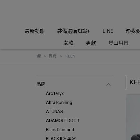
最新動態
裝備選購知識+
LINE
🌏我
女款
男款
登山用具
品牌
KEEN
KE
品牌
Arc'teryx
Altra Running
ATUNAS
ADAMOUTDOOR
Black Diamond
BLACK ICE 黑冰