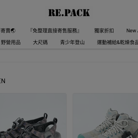
要寄賣🌏
『免整理直接寄售服務』
獨家折扣
New A
野營用品
大尺碼
青少年登山
運動補給&乾燥食
EN