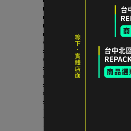
RHINO 犀牛
ROYAL ROBBINS
RATOPS
Regatta
RE:NEW 研舊所
售出 56折
SEA TO SUMMIT
護指
全新
Smartwool
NT$2
Snow Peak
Sprayway
Sunday Afternoons
SENSOR
SOTO
SNOW TRAVEL
TAKODA
Therm-a-Rest
TOPO