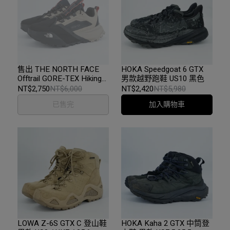
售出 THE NORTH FACE
HOKA Speedgoat 6 GTX
Offtrail GORE-TEX Hiking
男款越野跑鞋 US10 黑色
Shoes 24.5cm 卡其黑
NT$2,750
NT$6,000
NT$2,420
NT$5,980
NF0A8ADY
已售完
加入購物車
LOWA Z-6S GTX C 登山鞋
HOKA Kaha 2 GTX 中筒登