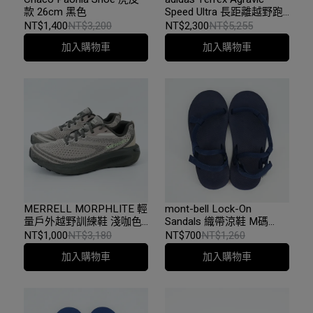
款 26cm 黑色
Speed Ultra 長距離越野跑
鞋 US6.5 / 24.5cm
NT$1,400
NT$3,200
NT$2,300
NT$5,255
加入購物車
加入購物車
MERRELL MORPHLITE 輕
mont-bell Lock-On
量戶外越野訓練鞋 淺咖色
Sandals 織帶涼鞋 M碼
男 (068225) US8.5 /
=25~26CM 深藍色
NT$1,000
NT$3,180
NT$700
NT$1,260
26.5cm
加入購物車
加入購物車