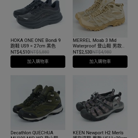
HOKA ONE ONE Bondi 9
MERREL Moab 3 Mid
跑鞋 US9 = 27cm 黑色
Waterproof 登山鞋 男款
US11=29CM 卡其
NT$4,510
NT$5,880
NT$2,530
NT$4,980
加入購物車
加入購物車
Decathlon QUECHUA
KEEN Newport H2 Men's