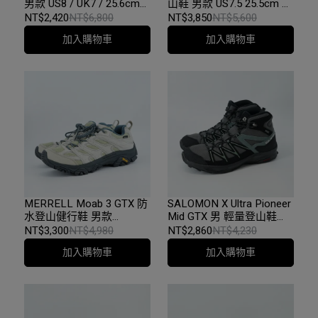
男款 US8 / UK7 / 25.6cm
山鞋 男款 US7.5 25.5cm 黑
沙色
色
NT$2,420
NT$6,800
NT$3,850
NT$5,600
加入購物車
加入購物車
MERRELL Moab 3 GTX 防
SALOMON X Ultra Pioneer
水登山健行鞋 男款
Mid GTX 男 輕量登山鞋
US8=26cm 橄欖綠
US11 黑
NT$3,300
NT$4,980
NT$2,860
NT$4,230
加入購物車
加入購物車