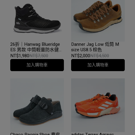
26折｜Hanwag Blueridge
Danner Jag Low 低筒 M
ES 男款 中筒輕量防水健行
size US8.5 棕色
鞋 黑/淺灰
NT$1,980
NT$7,500
NT$2,000
NT$4,500
加入購物車
加入購物車
Chaco Paonia Shoe 麂皮
adidas Terrex Agravic