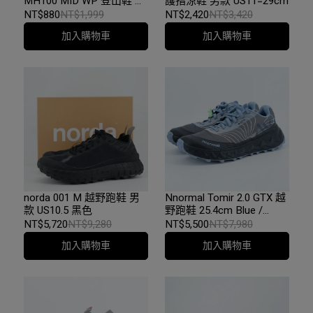
MH100 MID WP 登山鞋 男
護指涼鞋 男款 US11=29cm
款 EU40／US7.5／25.5cm
NT$880
NT$1,999
NT$2,420
NT$3,420
軍綠 #2728632
加入購物車
加入購物車
norda 001 M 越野跑鞋 男
Nnormal Tomir 2.0 GTX 越
款 US10.5 黑色
野跑鞋 25.4cm Blue /
Black
NT$5,720
NT$9,280
NT$5,500
NT$7,980
加入購物車
加入購物車