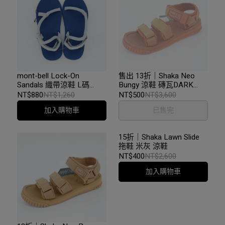
mont-bell Lock-On
售出 13折｜Shaka Neo
Sandals 織帶涼鞋 L碼
Bungy 涼鞋 磚瓦DARK
=26.5~27.5 CM 海軍藍 x 淺
TERRACOTTA
NT$880
NT$1,260
NT$500
NT$3,600
灰色
加入購物車
已售完