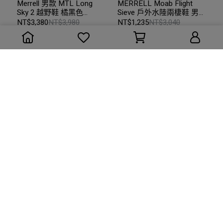
Merrell 男款 MTL Long
MERRELL Moab Flight
Sky 2 越野鞋 橘黑色
Sieve 戶外水陸兩棲鞋 男款
068165
US8=26cm 卡其
NT$3,380
NT$3,980
NT$1,235
NT$3,040
#ML067105｜二手｜
加入購物車
加入購物車
LOOP
NNormal Tomir 2.0
Caravan C1_SP1 中筒
VIBRAM Megagrip 越野跑
GORE-TEX登山健行鞋 限
鞋 US 9.5=27.1 CM 中性款
定色 午夜藍 女US8.5 / 男
NT$3,800
NT$6,880
NT$2,000
NT$4,913
淡藍色
US6.5 / 25cm
加入購物車
加入購物車