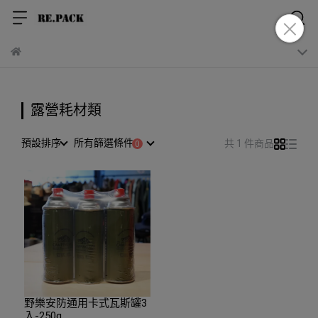
露營耗材類
預設排序
所有篩選條件
共 1 件商品
野樂安防通用卡式瓦斯罐3
入-250g