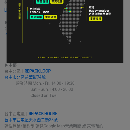
往送件
LINE 寄售諮詢 & 開始寄售送件
▶︎
北部
台北｜
ROCKLAND 公館門市
台北市大安區新生南路三段94巷5號
             營業時間 Mon. - Sat. 12:30 - 21:30
                                          Sun. 12:00 - 18:00
▶︎
中部
台中北區
｜
REPACK LOOP
台中市北區益華街74號
             營業時間 Mon. - Fri. 14:00 - 19:30
                              Sat. - Sun. 14:00 - 20:00
                              Closed on Tue.
台中西屯區
｜
REPACK HOUSE
台中市西屯區天水西二街35號
彈性營業/預約制 請見Google Map營業時間 或 來電預約