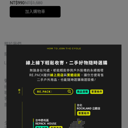
家NG福利展示品｜台中
NT$990
NT$1,580
加入購物車
關於我們
關於我們
我的帳戶
常見問題
退貨/退款
隱私政策
服務條款
LINE 寄售諮詢
循環者商行
統一編號｜60806271
聯絡地址｜台中市北區益華街74號
客服信箱｜contact@re-pack.co
服務時間｜Mon. - Fri 14:00 - 19:00
                    Close on Tue.
全國合作實體收件店點｜請先完成LINE線上寄售確認流程再前