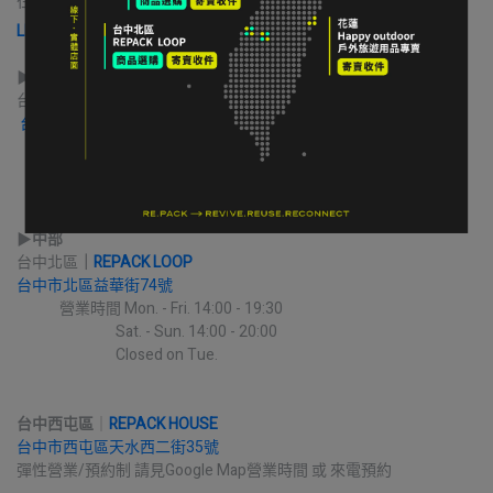
往送件
LINE 寄售諮詢 & 開始寄售送件
▶︎
北部
台北｜
ROCKLAND 公館門市
台北市大安區新生南路三段94巷5號
             營業時間 Mon. - Sat. 12:30 - 21:30
                                          Sun. 12:00 - 18:00
▶︎
中部
台中北區
｜
REPACK LOOP
台中市北區益華街74號
             營業時間 Mon. - Fri. 14:00 - 19:30
                              Sat. - Sun. 14:00 - 20:00
                              Closed on Tue.
台中西屯區
｜
REPACK HOUSE
台中市西屯區天水西二街35號
彈性營業/預約制 請見Google Map營業時間 或 來電預約