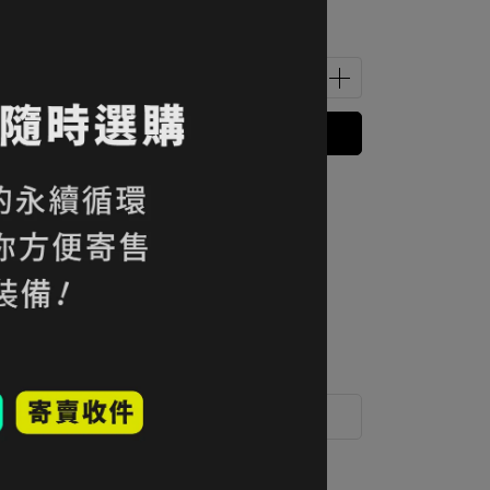
已售完，貨到通知我
 」可以折抵紅利
0
點 (約等於
NT$0
)
運送方式