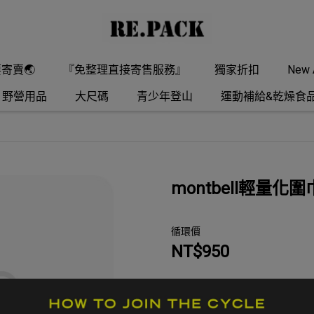
要寄賣🌏
『免整理直接寄售服務』
獨家折扣
New A
野營用品
大尺碼
青少年登山
運動補給&乾燥食
montbell輕量化圍
循環價
NT$950
商品編號:
MO2025110038
供貨狀況:
庫存不足