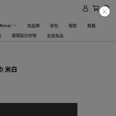
rrival .ᐟ.ᐟ
找品牌
背包
帽款
鞋履
品
循環設計好物
全部商品
巾 米白