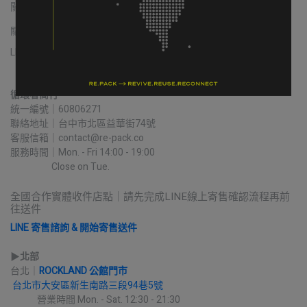
關於我們
關於我們
我的帳戶
常見問題
退貨/退款
隱私政策
服務條款
LINE 寄售諮詢
循環者商行
統一編號｜60806271
聯絡地址｜台中市北區益華街74號
客服信箱｜contact@re-pack.co
服務時間｜Mon. - Fri 14:00 - 19:00
                    Close on Tue.
全國合作實體收件店點｜請先完成LINE線上寄售確認流程再前
往送件
LINE 寄售諮詢 & 開始寄售送件
▶︎
北部
台北｜
ROCKLAND 公館門市
台北市大安區新生南路三段94巷5號
             營業時間 Mon. - Sat. 12:30 - 21:30