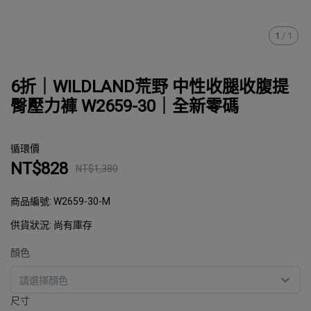
1
/
1
6折｜WILDLAND荒野 中性收腿收腹提
臀壓力褲 W2659-30｜全新零碼
循環價
NT$828
NT$1,380
商品編號:
W2659-30-M
供貨狀況:
尚有庫存
顏色
請選擇顏色
尺寸