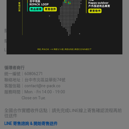
關於我們
關於我們
我的帳戶
常見問題
退貨/退款
隱私政策
服務條款
LINE 寄售諮詢
循環者商行
統一編號｜60806271
聯絡地址｜台中市北區益華街74號
客服信箱｜contact@re-pack.co
服務時間｜Mon. - Fri 14:00 - 19:00
                    Close on Tue.
全國合作實體收件店點｜請先完成LINE線上寄售確認流程再前
往送件
LINE 寄售諮詢 & 開始寄售送件