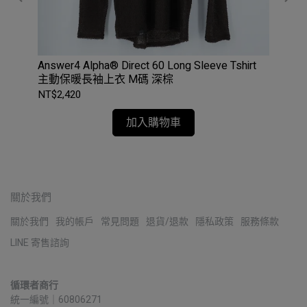
拉鍊
Answer4 Alpha® Direct 60 Long Sleeve Tshirt
T
主動保暖長袖上衣 M碼 深棕
NT$2,420
NT$
加入購物車
關於我們
關於我們
我的帳戶
常見問題
退貨/退款
隱私政策
服務條款
LINE 寄售諮詢
循環者商行
統一編號｜60806271