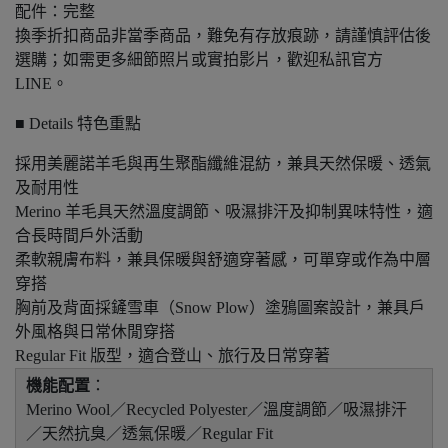
配件：完整
換季折扣商品非當季商品，難免有存放痕跡，請謹慎評估後
選購；如需更多細節照片或實拍影片，歡迎私訊官方
LINE。
■ Details 特色重點
採用美麗諾羊毛與再生聚酯纖維混紡，兼具天然保暖、透氣
及耐用性
Merino 羊毛具天然溫度調節、吸濕排汗及抑制異味特性，適
合長時間戶外活動
柔軟親膚布料，兼具保暖與舒適穿著感，可單穿或作為中層
穿搭
胸前及背面採鏟雪車（Snow Plow）塗鴉圖案設計，兼具戶
外風格與日常休閒穿搭
Regular Fit 版型，適合登山、旅行及日常穿著
機能配置
：
Merino Wool／Recycled Polyester／溫度調節／吸濕排汗
／天然抗臭／透氣保暖／Regular Fit