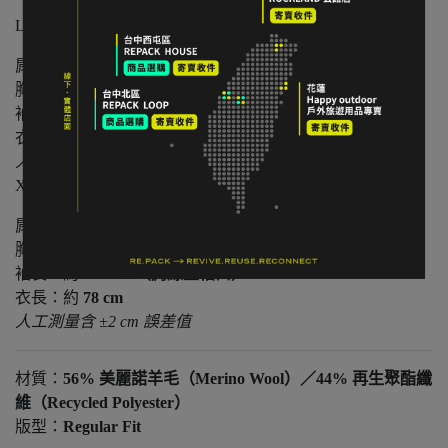
L碼：
肩寬：約
49 cm
胸寬平量：約
58 cm
袖長：約
68
cm（肩線至袖口）
衣長：約
75
cm
人工測量含 ±2 cm 誤差值
XL碼：
肩寬：約
53
cm
胸寬平量：約
63
cm
袖長：約
69.5
cm（肩線至袖口）
衣長：約
78
cm
人工測量含 ±2 cm 誤差值
材質：
56% 美麗諾羊毛（Merino Wool）／44% 再生聚酯纖
維（Recycled Polyester）
版型：
Regular Fit