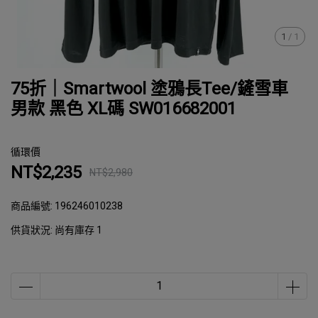
1
/
1
75折｜Smartwool 塗鴉長Tee/鏟雪車
男款 黑色 XL碼 SW016682001
循環價
NT$2,235
NT$2,980
商品編號:
196246010238
供貨狀況:
尚有庫存 1