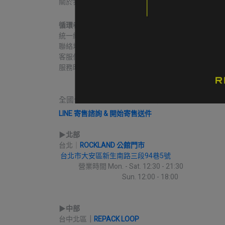
關於我們
我的帳戶
常見問題
退貨/退款
循環者商行
統一編號｜60806271
聯絡地址｜台中市北區益華街74號
客服信箱｜contact@re-pack.co
服務時間｜Mon. - Fri 14:00 - 19:00
                    Close on Tue.
全國合作實體收件店點｜請先完成LINE線上寄售
LINE 寄售諮詢 & 開始寄售送件
▶︎
北部
台北｜
ROCKLAND 公館門市
台北市大安區新生南路三段94巷5號
             營業時間 Mon. - Sat. 12:30 - 21:30
                                          Sun. 12:00 - 18:00
▶︎
中部
台中北區
｜
REPACK LOOP