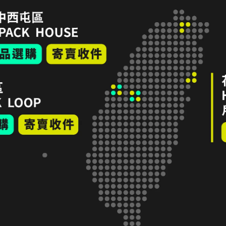
t
Polarstar 保暖中層半開襟拉鍊上衣 S碼 灰色
Ans
Ts
NT$1,100
NT$
加入購物車