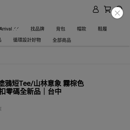
rrival .ᐟ.ᐟ
找品牌
背包
帽款
鞋履
品
循環設計好物
全部商品
l 塗鴉短Tee/山林意象 霧棕色
8｜折扣零碼全新品｜台中
質