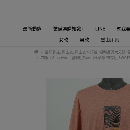
最新動態
裝備選購知識+
LINE
🌏我
女款
男款
登山用具
最新到店
,
男上衣
,
男上衣 > 短袖
,
福利品與大尺碼
,
75折｜Smartwool 塗鴉短Tee/山林意象 霧棕色 SW