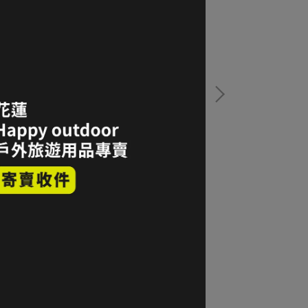
wer4 Alpha® Direct 60 Long Sleeve
TAKODA 環保
hirt 主動保暖長袖上衣 M碼 深棕
2,420
NT$1,380
加入購物車