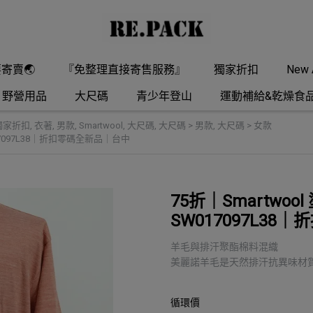
要寄賣🌏
『免整理直接寄售服務』
獨家折扣
New A
野營用品
大尺碼
青少年登山
運動補給&乾燥食
獨家折扣
,
衣著
,
男款
,
Smartwool
,
大尺碼
,
大尺碼 > 男款
,
大尺碼 > 女款
017097L38｜折扣零碼全新品｜台中
75折｜Smartwoo
SW017097L3
羊毛與排汗聚酯棉料混織
美麗諾羊毛是天然排汗抗異味材
循環價